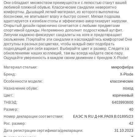
Они обладают множеством преимуществ и с легкостью станут вашей
любимой пляжной обувью. Классические сандалии невероятно
комфортны. Дышащий легкий материал, из которого выполнены
босоножки, не впитывает влагу и быстро сохнет. Мягкая подошва
адаптируется к изгибам стопы и эффективно амортизирует нагрузки.
Открытый дизайн гармонично сочетается с любыми предметами
спортивной одежды. Непременно дополнит подростковый аутфит.
Липучки надежно фиксируют сандалеты на ноге и предотвращает
скольжение. Покупайте эти сандалии и наслаждайтесь комфортом! Они
доступны в разных расцветках, чтобы каждый смог подобрать
подходящий для себя вариант. Выбирайте цвет и размер. Следите за
обновлениями наших коллекций, там вы всегда найдете свою пару.
Ощущайте уверенность в каждом своем движении с брендом X-Plode!
Материал стельки:
микрофибра
Бренд:
X-Plode
Особенности модели:
классические
Назначение обуви:
поход
Цвет:
коричневый
ТНВЭД:
6403993600
Размер:
40
Номер декларации соответствия:
ЕАЭС N RU Д-HK.РА09.В.01895/23
Рос. размер:
42
Дата регистрации сертификата/декларации:
31.10.2023