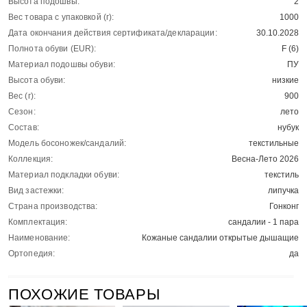
Высота подошвы:
2
Вес товара с упаковкой (г):
1000
Дата окончания действия сертификата/декларации:
30.10.2028
Полнота обуви (EUR):
F (6)
Материал подошвы обуви:
ПУ
Высота обуви:
низкие
Вес (г):
900
Сезон:
лето
Состав:
нубук
Модель босоножек/сандалий:
текстильные
Коллекция:
Весна-Лето 2026
Материал подкладки обуви:
текстиль
Вид застежки:
липучка
Страна производства:
Гонконг
Комплектация:
сандалии - 1 пара
Наименование:
Кожаные сандалии открытые дышащие
Ортопедия:
да
ПОХОЖИЕ ТОВАРЫ