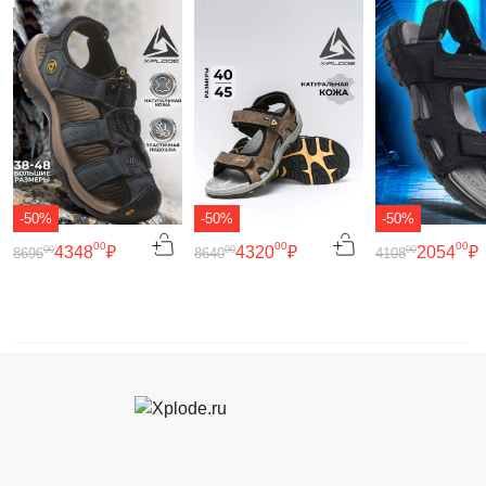
-50%
-50%
-50%
00
00
00
4348
₽
4320
₽
2054
₽
00
00
00
8696
8640
4108