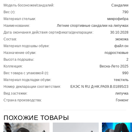
Модель босоножек/сандалий:
Сандалии
Вес (г):
790
Материал стельки:
микрофибра
Наименование:
Летние спортивные сандалии на липучках
Дата окончания действия сертификата/декларации:
30.10.2028
Состав:
экокожа
Материал подошвы обуви:
файл он
Назначение обуви:
подростковые
Высота подошвы:
2
Коллекция:
Весна-Лето 2025
Вес товара с упаковкой (г):
990
Материал подкладки обуви:
текстиль
Номер декларации соответствия:
ЕАЭС N RU Д-HK.РА09.В.01895/23
Вид застежки:
липучка
Страна производства:
Гонконг
ПОХОЖИЕ ТОВАРЫ