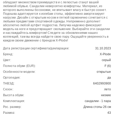
обладают множеством преимуществ и с легкостью станут вашей
любимой обувью. Сандалии невероятно комфортны. Материал, из
которого выполнены босоножки, не впитывает влагу и быстро сохнет.
Подошва адаптируется к изгибам стопы, эффективно амортизирует
нагрузки. Дизайн с открытым носом и пяткой гармонично сочетается с
любыми предметами спортивной одежды. Непременно дополнит
абсолютно любой аутфит подростка. Липучка надежно фиксируют
модель на ноге и предотвращает скольжение. Выбирайте эти сандалии
и наслаждайтесь комфортом! Следите за обновлениями наших
коллекций, там вы всегда найдете свою пару. Ощущайте уверенность в
каждом своем движении с брендом X-Plode!
Дата регистрации сертификата/декларации:
31.10.2023
Бренд:
X-Plode
Цвет:
серый
Полнота обуви (EUR):
F (6)
Особенности модели:
открытые
Ортопедия:
да
ТНВЭД:
6402993900
Сезон:
лето
Высота обуви:
низкие
Комплектация:
сандалии - 1 пара
Рос. размер:
Длина стопы 26 см
Размер:
43