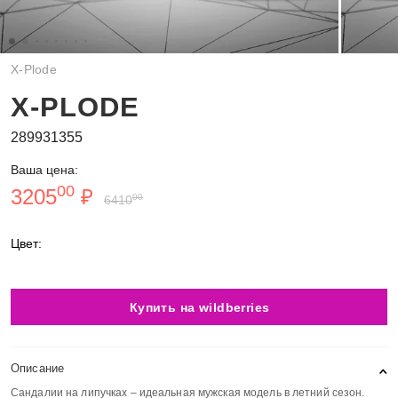
X-Plode
X-PLODE
289931355
Ваша цена:
00
3205
₽
00
6410
Цвет:
Купить на wildberries
Описание
Сандалии на липучках – идеальная мужская модель в летний сезон.