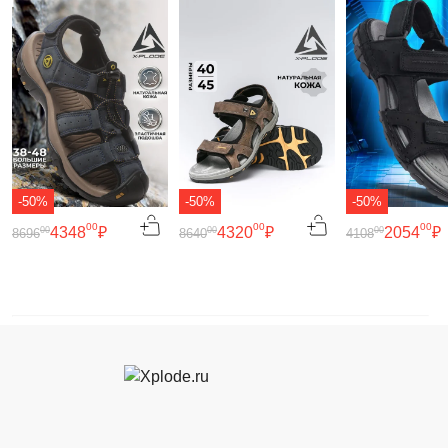
-50%
-50%
-50%
00
00
00
4348
₽
4320
₽
2054
₽
00
00
00
8696
8640
4108