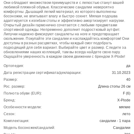
Они обладают множеством преимуществ и с легкостью станут вашей
любимой пляжной обувью. Классические сандалии невероятно
комфортны. Дышащий легкий материал, из которого выполнены
босоножки, не впитывает влагу и быстро сохнет. Мягкая подошва
адаптируется к изгибам стопы и эффективно амортизирует нагрузки.
Открытый дизайн гармонично сочетается с любыми предметами
спортивной одежды. Непременно дополнит подростковый аутфит.
Липучки надежно фиксируют сандалеты на ноге и предотвращает
скольжение. Покупайте эти сандалии и наслаждайтесь комфортом! Они
доступны в разных расцветках, чтобы каждый смог подобрать
подходящий для себя вариант. Выбирайте цвет и размер. Следите за
обновлениями наших коллекций, там вы всегда найдете свою пару.
Ощущайте уверенность в каждом своем движении с брендом X-Plode!
Ортопедия:
да
Дата регистрации сертификата/декларации:
31.10.2023
Размер:
40
Рос. размер:
Длина стопы 26 см
Полнота обуви (EUR):
F (6)
Бренд:
X-Plode
Особенности модели:
мягкие
Сезон:
лето
Комплектация:
сандалии - 1 пара
Модель босоножек/сандалий:
Сандалии