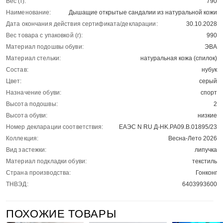
Вес (г):
790
Наименование:
Дышащие открытые сандалии из натуральной кожи
Дата окончания действия сертификата/декларации:
30.10.2028
Вес товара с упаковкой (г):
990
Материал подошвы обуви:
ЭВА
Материал стельки:
натуральная кожа (спилок)
Состав:
нубук
Цвет:
серый
Назначение обуви:
спорт
Высота подошвы:
2
Высота обуви:
низкие
Номер декларации соответствия:
ЕАЭС N RU Д-HK.РА09.В.01895/23
Коллекция:
Весна-Лето 2026
Вид застежки:
липучка
Материал подкладки обуви:
текстиль
Страна производства:
Гонконг
ТНВЭД:
6403993600
ПОХОЖИЕ ТОВАРЫ