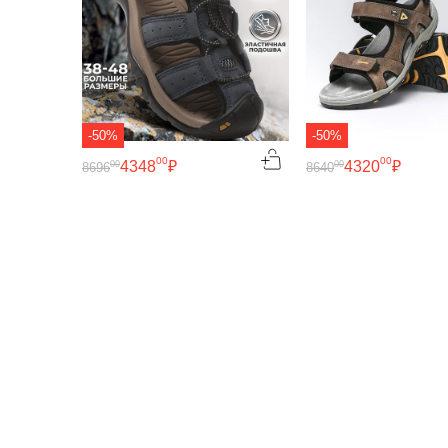
-50%
-50%
00
00
4348
₽
4320
₽
00
00
8696
8640