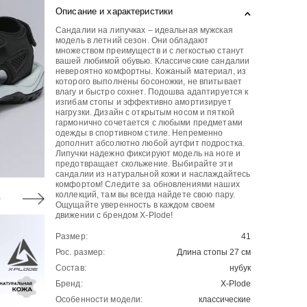
Описание и характеристики
Сандалии на липучках – идеальная мужская
модель в летний сезон. Они обладают
множеством преимуществ и с легкостью станут
вашей любимой обувью. Классические сандалии
невероятно комфортны. Кожаный материал, из
которого выполнены босоножки, не впитывает
влагу и быстро сохнет. Подошва адаптируется к
изгибам стопы и эффективно амортизирует
нагрузки. Дизайн с открытым носом и пяткой
гармонично сочетается с любыми предметами
одежды в спортивном стиле. Непременно
дополнит абсолютно любой аутфит подростка.
Липучки надежно фиксируют модель на ноге и
предотвращает скольжение. Выбирайте эти
сандалии из натуральной кожи и наслаждайтесь
комфортом! Следите за обновлениями наших
коллекций, там вы всегда найдете свою пару.
Ощущайте уверенность в каждом своем
движении с брендом X-Plode!
Размер:
41
Рос. размер:
Длина стопы 27 см
Состав:
нубук
Бренд:
X-Plode
Особенности модели:
классические