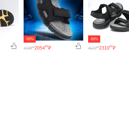
-50%
-50%
00
00
2054
₽
2310
₽
00
00
4108
4620