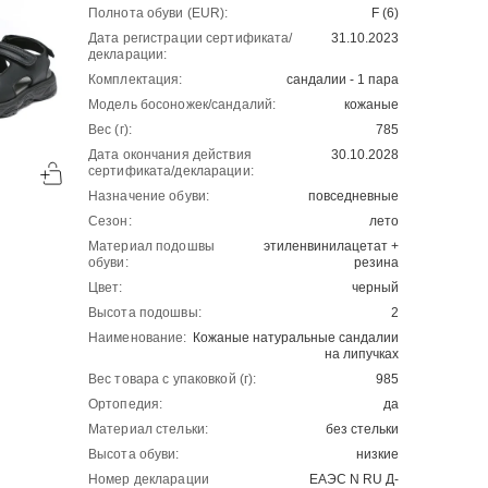
Полнота обуви (EUR):
F (6)
Дата регистрации сертификата/
31.10.2023
декларации:
Комплектация:
сандалии - 1 пара
Модель босоножек/сандалий:
кожаные
Вес (г):
785
-50%
-50%
Дата окончания действия
30.10.2028
сертификата/декларации:
00
00
4231
₽
2336
₽
00
00
8462
4672
Назначение обуви:
повседневные
Сезон:
лето
Материал подошвы
этиленвинилацетат +
обуви:
резина
Цвет:
черный
Высота подошвы:
2
Наименование:
Кожаные натуральные сандалии
на липучках
Вес товара с упаковкой (г):
985
Ортопедия:
да
Материал стельки:
без стельки
Высота обуви:
низкие
Номер декларации
ЕАЭС N RU Д-