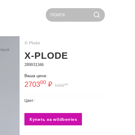
ПОИСК
X-Plode
ться
X-PLODE
289931346
Ваша цена:
00
2703
₽
00
5406
Цвет:
Купить на wildberries