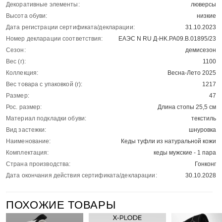
Декоративные элементы:
люверсы
Высота обуви:
низкие
Дата регистрации сертификата/декларации:
31.10.2023
Номер декларации соответствия:
ЕАЭС N RU Д-HK.РА09.В.01895/23
Сезон:
демисезон
Вес (г):
1100
Коллекция:
Весна-Лето 2025
Вес товара с упаковкой (г):
1217
Размер:
47
Рос. размер:
Длина стопы 25,5 см
Материал подкладки обуви:
текстиль
Вид застежки:
шнуровка
Наименование:
Кеды туфли из натуральной кожи
Комплектация:
кеды мужские - 1 пара
Страна производства:
Гонконг
Дата окончания действия сертификата/декларации:
30.10.2028
ПОХОЖИЕ ТОВАРЫ