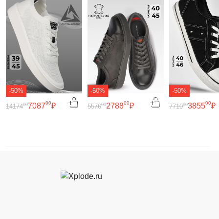
-50%
-50%
-50%
00
00
00
7087
₽
2788
₽
3855
₽
00
00
00
14174
5576
7710