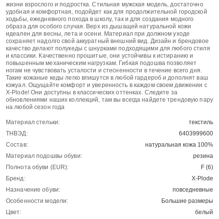
жизни взрослого и подростка. Стильная мужская модель, достаточно
удобная и комфортная, подойдет как для продолжительной городской
ходьбы, ежедневного похода в школу, так и для создания модного
образа для особого случая. Верх из дышащей натуральной кожи
идеален для весны, лета и осени. Материал при должном уходе
сохраняет надолго свой аккуратный внешний вид. Дизайн и брендовое
качество делают полукеды с шнурками подходящими для любого стиля
и классики. Качественно прошитые, они устойчивы к истиранию и
повышенным механическим нагрузкам. Гибкая подошва позволяет
ногам не чувствовать усталости и стесненности в течение всего дня.
Такие кожаные кеды легко впишутся в любой гардероб и дополнят ваш
кэжуал. Ощущайте комфорт и уверенность в каждом своем движении с
X-Plode! Они доступны в классических оттенках. Следите за
обновлениями наших коллекций, там вы всегда найдете трендовую пару
на любой сезон года
Материал стельки:
текстиль
ТНВЭД:
6403999600
Состав:
натуральная кожа 100%
Материал подошвы обуви:
резина
Полнота обуви (EUR):
F (6)
Бренд:
X-Plode
Назначение обуви:
повседневные
Особенности модели:
Большие размеры
Цвет:
белый