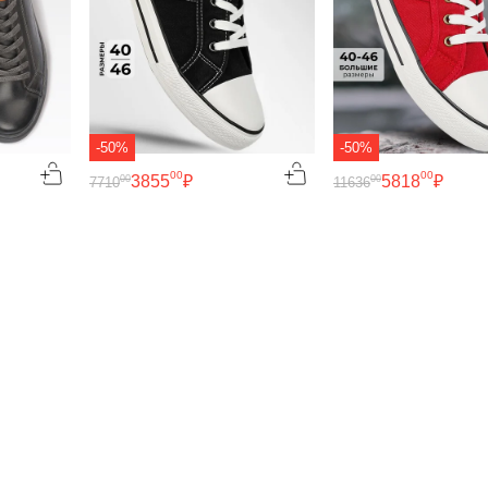
-50%
-50%
00
00
3855
₽
5818
₽
00
00
7710
11636