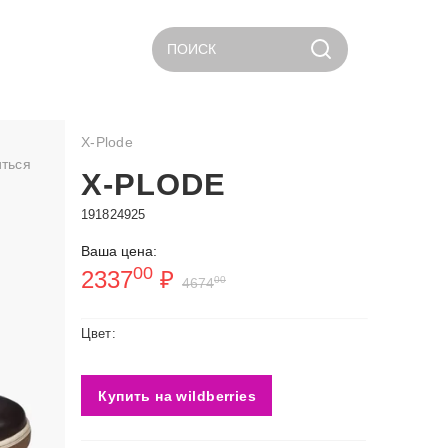
ПОИСК
X-Plode
ться
X-PLODE
191824925
Ваша цена:
00
2337
₽
00
4674
Цвет:
Купить на wildberries