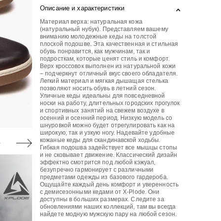
Описание и характеристики
Материал верха: натуральная кожа
(натуральный нубук). Представляем вашему
вниманию молодежные кеды на толстой
плоской подошве. Эта качественная и стильная
обувь понравится, как мужчинам, так и
подросткам, которые ценят стиль и комфорт.
Верх кроссовок выполнен из натуральной кожи
– подчеркнут отличный вкус своего обладателя.
Легкий материал и мягкая дышащая стелька
позволяют носить обувь в летний сезон.
Уличные кеды идеальны для повседневной
носки на работу, длительных городских прогулок
и спортивных занятий на свежем воздухе в
осенний и осенний период. Низкую модель со
шнуровкой можно будет отрегулировать как на
широкую, так и узкую ногу. Надевайте удобные
кожаные кеды для скандинавской ходьбы.
Гибкая подошва задействует все мышцы стопы
и не сковывает движение. Классический дизайн
эффектно смотрится под любой кэжуал,
безупречно гармонирует с различными
предметами одежды из базового гардероба.
Ощущайте каждый день комфорт и уверенность
с демисезонными кедами от X-Plode. Они
доступны в больших размерах. Следите за
обновлениями наших коллекций, там вы всегда
найдете модную мужскую пару на любой сезон.