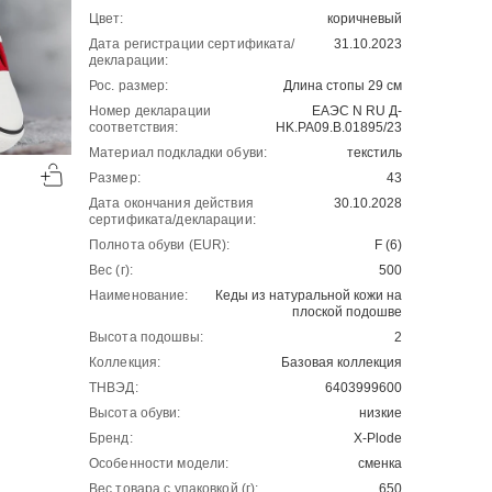
Цвет:
коричневый
Дата регистрации сертификата/
31.10.2023
декларации:
Рос. размер:
Длина стопы 29 см
Номер декларации
ЕАЭС N RU Д-
соответствия:
HK.РА09.В.01895/23
-50%
-50%
Материал подкладки обуви:
текстиль
Размер:
43
00
00
3899
₽
4999
₽
00
00
7798
9998
Дата окончания действия
30.10.2028
сертификата/декларации:
Полнота обуви (EUR):
F (6)
Вес (г):
500
Наименование:
Кеды из натуральной кожи на
плоской подошве
Высота подошвы:
2
Коллекция:
Базовая коллекция
ТНВЭД:
6403999600
Высота обуви:
низкие
Бренд:
X-Plode
Особенности модели:
сменка
Вес товара с упаковкой (г):
650