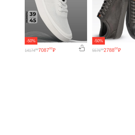
-50%
-50%
00
00
7087
₽
2788
₽
00
00
14174
5576