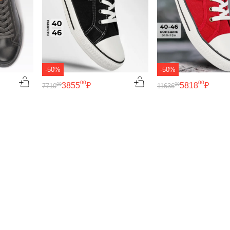
-50%
-50%
00
00
3855
₽
5818
₽
00
00
7710
11636