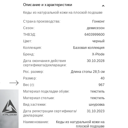
Описание и характеристики
Кеды из натуральной кожи на плоской подошве
Страна производства:
Гонконг
Сезон:
демисезон
ТНВЭД:
6403999600
Цвет:
черный
Коллекция:
Базовая коллекция
Бренд:
X-Plode
Дата окончания действия
30.10.2028
сертификата/декларации:
Рос. размер:
Длина стопы 28,5 см
Размер:
40
Вес (г):
967
Материал подкладки обуви:
текстиль
Материал стельки:
текстиль
Вид застежки:
шнуровка
Дата регистрации сертификата/
31.10.2023
декларации:
Наименование:
Кеды из натуральной кожи на
плоской подошве