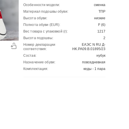
Особенности модели:
сменка
Материал подошвы обуви:
ТПР
Высота обуви:
низкие
Полнота обуви (EUR):
F (6)
Вес товара с упаковкой (г):
1217
Высота подошвы:
2
-50%
-50%
Номер декларации
ЕАЭС N RU Д-
00
00
2337
₽
3899
₽
00
00
4674
7798
соответствия:
HK.РА09.В.01895/23
Состав:
нубук
Назначение обуви:
повседневная
Комплектация:
кеды - 1 пара