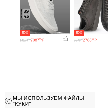
-50%
-50%
00
00
7087
₽
2788
₽
00
00
14174
5576
МЫ ИСПОЛЬЗУЕМ ФАЙЛЫ
"КУКИ"