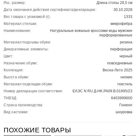
Рос. размер:
Длина стопы 28,5 см
Дата окончания действия сертификата/декларации:
30.10.2028
Вес товара с упаковкой (г):
1333
Материал стельки:
микрофибра
Наименование:
Натуральные кожаные кроссовки кеды мужские
перфорированные
Материал подошвы обуви:
резина
Декоративные элементы:
перфорация
Цвет:
черный
Назначение обуви:
повседневные
Коллекция:
Весна-Лето 2025
Высота обуви:
низкие
Материал подкладки обуви:
текстиль
Номер декларации соответствия:
ЕАЭС N RU Д-HK.РА09.В.01895/23
ТНВЭД:
6403999600
Страна производства:
Гонконг
Вид застежки:
шнуровка
ПОХОЖИЕ ТОВАРЫ