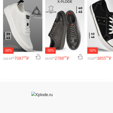
-50%
-50%
-50%
00
00
00
7087
₽
2788
₽
3855
₽
00
00
00
14174
5576
7710