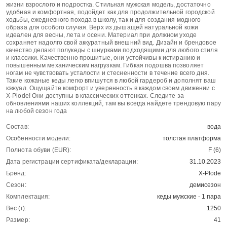
жизни взрослого и подростка. Стильная мужская модель, достаточно
удобная и комфортная, подойдет как для продолжительной городской
ходьбы, ежедневного похода в школу, так и для создания модного
образа для особого случая. Верх из дышащей натуральной кожи
идеален для весны, лета и осени. Материал при должном уходе
сохраняет надолго свой аккуратный внешний вид. Дизайн и брендовое
качество делают полукеды с шнурками подходящими для любого стиля
и классики. Качественно прошитые, они устойчивы к истиранию и
повышенным механическим нагрузкам. Гибкая подошва позволяет
ногам не чувствовать усталости и стесненности в течение всего дня.
Такие кожаные кеды легко впишутся в любой гардероб и дополнят ваш
кэжуал. Ощущайте комфорт и уверенность в каждом своем движении с
X-Plode! Они доступны в классических оттенках. Следите за
обновлениями наших коллекций, там вы всегда найдете трендовую пару
на любой сезон года
Состав:
вода
Особенности модели:
толстая платформа
Полнота обуви (EUR):
F (6)
Дата регистрации сертификата/декларации:
31.10.2023
Бренд:
X-Plode
Сезон:
демисезон
Комплектация:
кеды мужские - 1 пара
Вес (г):
1250
Размер:
41