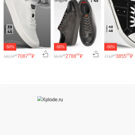
-50%
-50%
-50%
00
00
00
7087
₽
2788
₽
3855
₽
00
00
00
14174
5576
7710