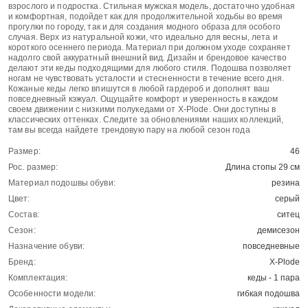
взрослого и подростка. Стильная мужская модель, достаточно удобная
и комфортная, подойдет как для продолжительной ходьбы во время
прогулки по городу, так и для создания модного образа для особого
случая. Верх из натуральной кожи, что идеально для весны, лета и
короткого осеннего периода. Материал при должном уходе сохраняет
надолго свой аккуратный внешний вид. Дизайн и брендовое качество
делают эти кеды подходящими для любого стиля. Подошва позволяет
ногам не чувствовать усталости и стесненности в течение всего дня.
Кожаные кеды легко впишутся в любой гардероб и дополнят ваш
повседневный кэжуал. Ощущайте комфорт и уверенность в каждом
своем движении с низкими полукедами от X-Plode. Они доступны в
классических оттенках. Следите за обновлениями наших коллекций,
там вы всегда найдете трендовую пару на любой сезон года
Размер:
46
Рос. размер:
Длина стопы 29 см
Материал подошвы обуви:
резина
Цвет:
серый
Состав:
ситец
Сезон:
демисезон
Назначение обуви:
повседневные
Бренд:
X-Plode
Комплектация:
кеды - 1 пара
Особенности модели:
гибкая подошва