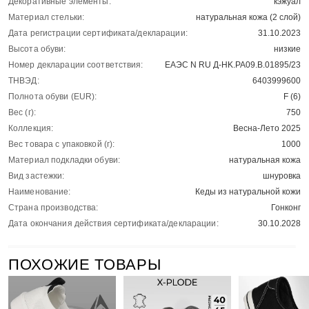
Декоративные элементы:
кэжуал
Материал стельки:
натуральная кожа (2 слой)
Дата регистрации сертификата/декларации:
31.10.2023
Высота обуви:
низкие
Номер декларации соответствия:
ЕАЭС N RU Д-HK.РА09.В.01895/23
ТНВЭД:
6403999600
Полнота обуви (EUR):
F (6)
Вес (г):
750
Коллекция:
Весна-Лето 2025
Вес товара с упаковкой (г):
1000
Материал подкладки обуви:
натуральная кожа
Вид застежки:
шнуровка
Наименование:
Кеды из натуральной кожи
Страна производства:
Гонконг
Дата окончания действия сертификата/декларации:
30.10.2028
ПОХОЖИЕ ТОВАРЫ