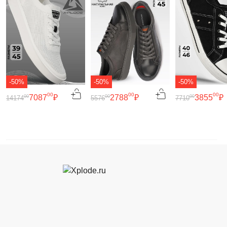
-50%
-50%
-50%
00
00
00
7087
₽
2788
₽
3855
₽
00
00
00
14174
5576
7710