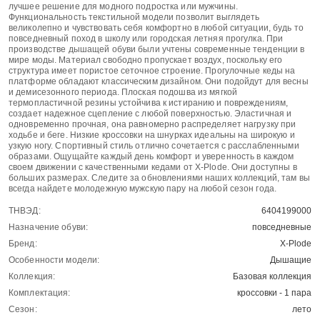
лучшее решение для модного подростка или мужчины.
Функциональность текстильной модели позволит выглядеть
великолепно и чувствовать себя комфортно в любой ситуации, будь то
повседневный поход в школу или городская летняя прогулка. При
производстве дышащей обуви были учтены современные тенденции в
мире моды. Материал свободно пропускает воздух, поскольку его
структура имеет пористое сеточное строение. Прогулочные кеды на
платформе обладают классическим дизайном. Они подойдут для весны
и демисезонного периода. Плоская подошва из мягкой
термопластичной резины устойчива к истиранию и повреждениям,
создает надежное сцепление с любой поверхностью. Эластичная и
одновременно прочная, она равномерно распределяет нагрузку при
ходьбе и беге. Низкие кроссовки на шнурках идеальны на широкую и
узкую ногу. Спортивный стиль отлично сочетается с расслабленными
образами. Ощущайте каждый день комфорт и уверенность в каждом
своем движении с качественными кедами от X-Plode. Они доступны в
больших размерах. Следите за обновлениями наших коллекций, там вы
всегда найдете молодежную мужскую пару на любой сезон года.
ТНВЭД:
6404199000
Назначение обуви:
повседневные
Бренд:
X-Plode
Особенности модели:
Дышащие
Коллекция:
Базовая коллекция
Комплектация:
кроссовки - 1 пара
Сезон:
лето