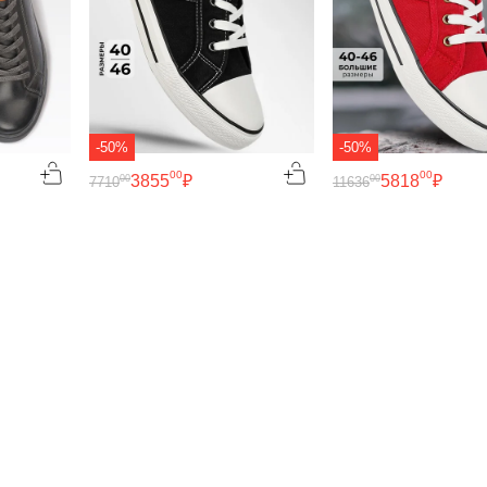
-50%
-50%
00
00
3855
₽
5818
₽
00
00
7710
11636