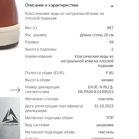
Описание и характеристики
Классические кеды из натуральной кожи на
плоской подошве
Вес (г):
967
Рос. размер:
Длина стопы 26 см
Размер:
49
Высота подошвы:
2
Наименование:
Классические кеды из
натуральной кожи на плоской
подошве
Полнота обуви (EUR):
F (6)
Высота обуви:
низкие
Номер декларации
ЕАЭС N RU Д-
соответствия:
HK.РА09.В.01895/23
Материал стельки:
текстиль
Дата регистрации сертификата/
31.10.2023
декларации:
Материал подошвы обуви:
ТПР
Вид застежки:
шнуровка
Материал подкладки обуви:
текстиль