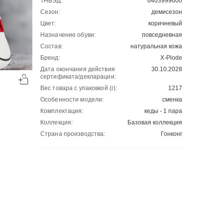
ТНВЭД:
6403999600
Сезон:
демисезон
Цвет:
коричневый
Назначение обуви:
повседневная
Состав:
натуральная кожа
Бренд:
X-Plode
-50%
-50%
Дата окончания действия
30.10.2028
сертификата/декларации:
00
00
2337
₽
3899
₽
00
00
4674
7798
Вес товара с упаковкой (г):
1217
Особенности модели:
сменка
Комплектация:
кеды - 1 пара
Коллекция:
Базовая коллекция
Страна производства:
Гонконг