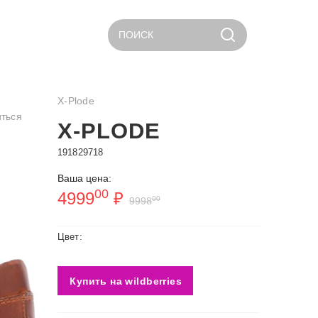
ПОИСК
X-Plode
ться
X-PLODE
191829718
Ваша цена:
00
4999
₽
00
9998
Цвет:
Купить на wildberries