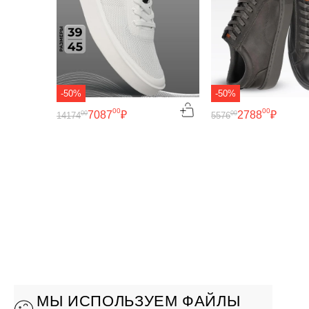
-50%
-50%
00
00
7087
₽
2788
₽
00
00
14174
5576
МЫ ИСПОЛЬЗУЕМ ФАЙЛЫ