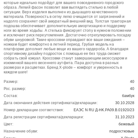
которые идеально подойдут для вашего повседневного городского
образа. Легкий фасон позволит вам выглядеть стильно в любой
ситуации. Верх изделия выполнен из дышащего качественного
материала. Поверхность в сетку легко очищается от загрязнений и
надолго сохраняет свой аккуратный внешний вид. Толстая тракторная
подошва обеспечивает дополнительную амортизацию и поддержку
ноги во время ходьбы. А стелька фиксирует стопу в нужном положении
и исключает риск переутомления. Достаточно отрегулировать посадку
обуви шнуровкой. Такие кроссовки оправдают все ваши ожидания –
ножкам будет комфортно в летний период. Грубая модель на
платформе дополнит любые вещи из вашего гардероба. А благодаря
спортивному дизайну подросток с помощью ее без труда сможет
собрать свой кэжуал. Кроссовки станут завершающим аксессуаром и
изюминкой вашего весеннего аутфита. Пара доступна в разных
размерах и расцветках. Бренд X-plode – комфорт и уверенность в
каждом шаге!
Размер:
40
Рос. размер:
40
Состав:
бамбук
Дата окончания действия сертификата/декларации:
30.10.2028
Номер декларации соответствия:
ЕАЭС N RU Д-HK.РА09.В.01920/23
Дата регистрации сертификата/декларации:
31.10.2023
Цвет:
бежевый
Назначение обуви:
подростковые