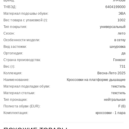
Бренд:
X-Plode
ТНВЭД:
6404199000
Материал подошвы обуви:
ЭВА
Вес товара с упаковкой (г):
1002
Тип покрытия:
универсальный
Сезон:
лето
Особенности модели:
в сетку
Вид застежки:
шнуровка
Ортопедия:
да
Страна производства:
Гонконг
Вес (г):
731
Коллекция:
Весна-Лето 2025
Наименование:
Кроссовки на платформе дышащие
Материал подкладки обуви:
текстиль
Материал стельки:
текстиль
Тип пронации:
нейтральная
Полнота обуви (EUR):
F (6)
Комплектация:
кроссовки - 1 пара