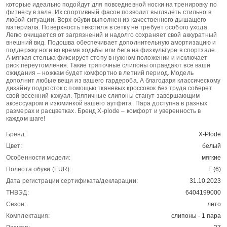
которые идеально подойдут для повседневной носки на тренировку по
фитнесу в зале. Их спортивный фасон позволит выглядеть стильно в
любой ситуации. Верх обуви выполнен из качественного дышащего
материала. Поверхность текстиля в сетку не требует особого ухода.
Легко очищается от загрязнений и надолго сохраняет свой аккуратный
внешний вид. Подошва обеспечивает дополнительную амортизацию и
поддержку ноги во время ходьбы или бега на физкультуре в спортзале.
А мягкая стелька фиксирует стопу в нужном положении и исключает
риск переутомления. Такие тряпочные слипоны оправдают все ваши
ожидания – ножкам будет комфортно в летний период. Модель
дополнит любые вещи из вашего гардероба. А благодаря классическому
дизайну подросток с помощью тканевых кроссовок без труда соберет
свой весенний кэжуал. Тряпичные слипоны станут завершающим
аксессуаром и изюминкой вашего аутфита. Пара доступна в разных
размерах и расцветках. Бренд X-plode – комфорт и уверенность в
каждом шаге!
Бренд:
X-Plode
Цвет:
белый
Особенности модели:
мягкие
Полнота обуви (EUR):
F (6)
Дата регистрации сертификата/декларации:
31.10.2023
ТНВЭД:
6404199000
Сезон:
лето
Комплектация:
слипоны - 1 пара