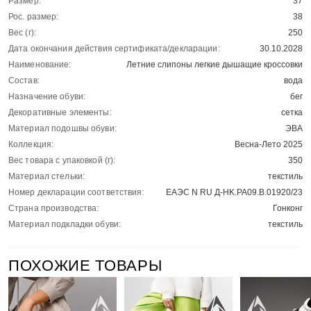
Размер:
37
Рос. размер:
38
Вес (г):
250
Дата окончания действия сертификата/декларации:
30.10.2028
Наименование:
Летние слипоны легкие дышащие кроссовки
Состав:
вода
Назначение обуви:
бег
Декоративные элементы:
сетка
Материал подошвы обуви:
ЭВА
Коллекция:
Весна-Лето 2025
Вес товара с упаковкой (г):
350
Материал стельки:
текстиль
Номер декларации соответствия:
ЕАЭС N RU Д-HK.РА09.В.01920/23
Страна производства:
Гонконг
Материал подкладки обуви:
текстиль
ПОХОЖИЕ ТОВАРЫ