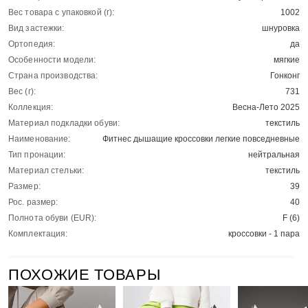
Вес товара с упаковкой (г):
1002
Вид застежки:
шнуровка
Ортопедия:
да
Особенности модели:
мягкие
Страна производства:
Гонконг
Вес (г):
731
Коллекция:
Весна-Лето 2025
Материал подкладки обуви:
текстиль
Наименование:
Фитнес дышащие кроссовки легкие повседневные
Тип пронации:
нейтральная
Материал стельки:
текстиль
Размер:
39
Рос. размер:
40
Полнота обуви (EUR):
F (6)
Комплектация:
кроссовки - 1 пара
ПОХОЖИЕ ТОВАРЫ