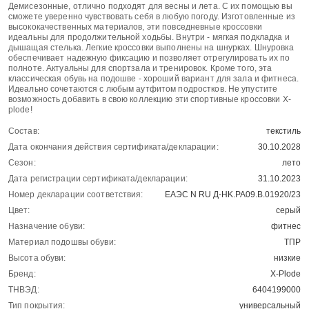
Демисезонные, отлично подходят для весны и лета. С их помощью вы
сможете уверенно чувствовать себя в любую погоду. Изготовленные из
высококачественных материалов, эти повседневные кроссовки
идеальны для продолжительной ходьбы. Внутри - мягкая подкладка и
дышащая стелька. Легкие кроссовки выполнены на шнурках. Шнуровка
обеспечивает надежную фиксацию и позволяет отрегулировать их по
полноте. Актуальны для спортзала и тренировок. Кроме того, эта
классическая обувь на подошве - хороший вариант для зала и фитнеса.
Идеально сочетаются с любым аутфитом подростков. Не упустите
возможность добавить в свою коллекцию эти спортивные кроссовки X-
plode!
Состав:
текстиль
Дата окончания действия сертификата/декларации:
30.10.2028
Сезон:
лето
Дата регистрации сертификата/декларации:
31.10.2023
Номер декларации соответствия:
ЕАЭС N RU Д-HK.РА09.В.01920/23
Цвет:
серый
Назначение обуви:
фитнес
Материал подошвы обуви:
ТПР
Высота обуви:
низкие
Бренд:
X-Plode
ТНВЭД:
6404199000
Тип покрытия:
универсальный