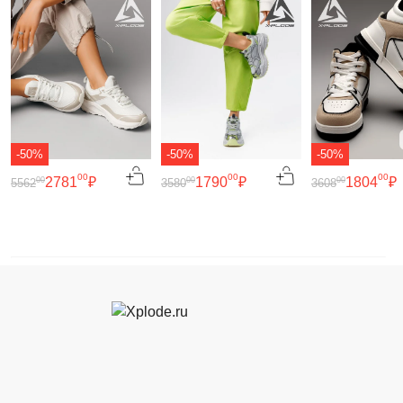
-50%
-50%
-50%
00
00
00
2781
₽
1790
₽
1804
₽
00
00
00
5562
3580
3608