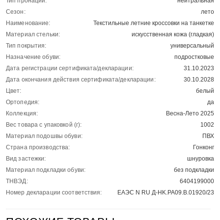
Тип пронации:
нейтральная
Сезон:
лето
Наименование:
Текстильные летние кроссовки на танкетке
Материал стельки:
искусственная кожа (гладкая)
Тип покрытия:
универсальный
Назначение обуви:
подростковые
Дата регистрации сертификата/декларации:
31.10.2023
Дата окончания действия сертификата/декларации:
30.10.2028
Цвет:
белый
Ортопедия:
да
Коллекция:
Весна-Лето 2025
Вес товара с упаковкой (г):
1002
Материал подошвы обуви:
ПВХ
Страна производства:
Гонконг
Вид застежки:
шнуровка
Материал подкладки обуви:
без подкладки
ТНВЭД:
6404199000
Номер декларации соответствия:
ЕАЭС N RU Д-HK.РА09.В.01920/23