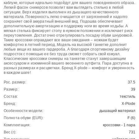
каблуке, которые идеально подойдут для вашего повседневного образа.
Легкий фасон сникерсов позволит вам выглядеть стильно в любой
ситуации. Верх изделия выполнен из дышащего качественного
материала. Поверхность легко очищается от загрязнений и надолго
сохраняет свой аккуратный внешний вид. Подошва обеспечивает
дополнительную амортизацию и поддержку ноги во время ходьбы. А
мягкая стелька фиксирует стопу в нужном положении и исключает риск
переутомления. Достаточно отрегулировать посадку обуви шнуровкой.
Такие кроссовки оправдают все ваши ожидания – ножкам будет
комфортно в летний период. Модель на высокой танкетке дополнит
любые вещи из вашего гардероба. А благодаря спортивному дизайну
подросток с помощью ее без труда сможет собрать свой кэжуал.
Классические кроссовки сникеры на танкетке станут завершающим
аксессуаром и изюминкой вашего весеннего аутфита. Пара доступна в
разных размерах и расцветках. Бренд X-plode – комфорт и уверенность
в каждом шаге!
Рос. размер:
37.5
Размер:
39
Состав:
текстиль
Бренд:
X-Plode
Особенности модели:
дышащий материал
Полнота обуви (EUR):
F (6)
Комплектация:
кроссовки - 1 пара
Вес (г):
731