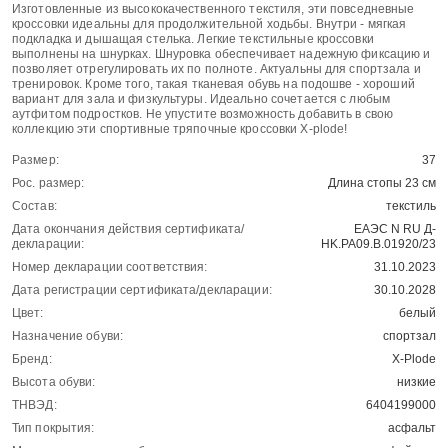
Изготовленные из высококачественного текстиля, эти повседневные
кроссовки идеальны для продолжительной ходьбы. Внутри - мягкая
подкладка и дышащая стелька. Легкие текстильные кроссовки
выполнены на шнурках. Шнуровка обеспечивает надежную фиксацию и
позволяет отрегулировать их по полноте. Актуальны для спортзала и
тренировок. Кроме того, такая тканевая обувь на подошве - хороший
вариант для зала и физкультуры. Идеально сочетается с любым
аутфитом подростков. Не упустите возможность добавить в свою
коллекцию эти спортивные тряпочные кроссовки X-plode!
Размер:
37
Рос. размер:
Длина стопы 23 см
Состав:
текстиль
Дата окончания действия сертификата/
ЕАЭС N RU Д-
декларации:
HK.РА09.В.01920/23
Номер декларации соответствия:
31.10.2023
Дата регистрации сертификата/декларации:
30.10.2028
Цвет:
белый
Назначение обуви:
спортзал
Бренд:
X-Plode
Высота обуви:
низкие
ТНВЭД:
6404199000
Тип покрытия:
асфальт