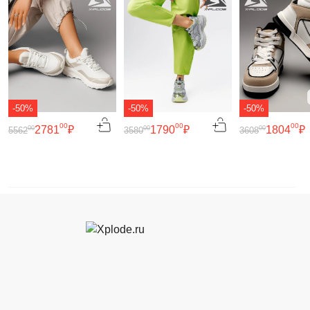
-50%
-50%
-50%
00
00
00
2781
₽
1790
₽
1804
₽
00
00
00
5562
3580
3608