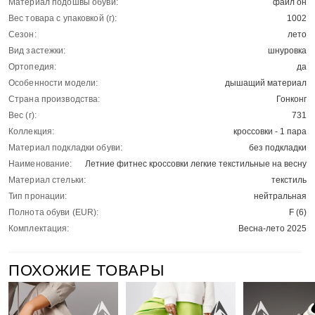
Материал подошвы обуви:
файл он
Вес товара с упаковкой (г):
1002
Сезон:
лето
Вид застежки:
шнуровка
Ортопедия:
да
Особенности модели:
дышащий материал
Страна производства:
Гонконг
Вес (г):
731
Коллекция:
кроссовки - 1 пара
Материал подкладки обуви:
без подкладки
Наименование:
Летние фитнес кроссовки легкие текстильные на весну
Материал стельки:
текстиль
Тип пронации:
нейтральная
Полнота обуви (EUR):
F (6)
Комплектация:
Весна-лето 2025
ПОХОЖИЕ ТОВАРЫ