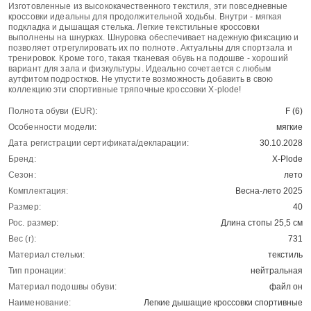
Изготовленные из высококачественного текстиля, эти повседневные
кроссовки идеальны для продолжительной ходьбы. Внутри - мягкая
подкладка и дышащая стелька. Легкие текстильные кроссовки
выполнены на шнурках. Шнуровка обеспечивает надежную фиксацию и
позволяет отрегулировать их по полноте. Актуальны для спортзала и
тренировок. Кроме того, такая тканевая обувь на подошве - хороший
вариант для зала и физкультуры. Идеально сочетается с любым
аутфитом подростков. Не упустите возможность добавить в свою
коллекцию эти спортивные тряпочные кроссовки X-plode!
Полнота обуви (EUR):
F (6)
Особенности модели:
мягкие
Дата регистрации сертификата/декларации:
30.10.2028
Бренд:
X-Plode
Сезон:
лето
Комплектация:
Весна-лето 2025
Размер:
40
Рос. размер:
Длина стопы 25,5 см
Вес (г):
731
Материал стельки:
текстиль
Тип пронации:
нейтральная
Материал подошвы обуви:
файл он
Наименование:
Легкие дышащие кроссовки спортивные