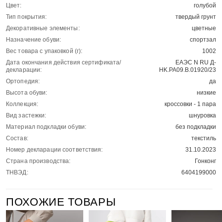
Цвет:
голубой
Тип покрытия:
твердый грунт
Декоративные элементы:
цветные
Назначение обуви:
спортзал
Вес товара с упаковкой (г):
1002
Дата окончания действия сертификата/
ЕАЭС N RU Д-
декларации:
HK.РА09.В.01920/23
Ортопедия:
да
Высота обуви:
низкие
Коллекция:
кроссовки - 1 пара
Вид застежки:
шнуровка
Материал подкладки обуви:
без подкладки
Состав:
текстиль
Номер декларации соответствия:
31.10.2023
Страна производства:
Гонконг
ТНВЭД:
6404199000
ПОХОЖИЕ ТОВАРЫ