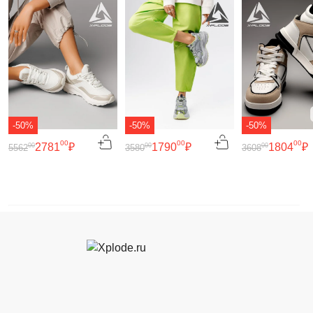
-50%
-50%
-50%
00
00
00
2781
₽
1790
₽
1804
₽
00
00
00
5562
3580
3608