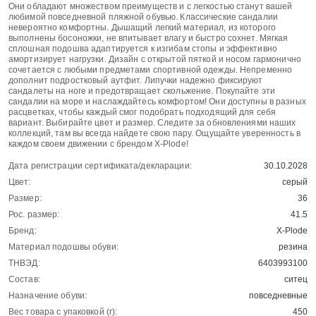
Они обладают множеством преимуществ и с легкостью станут вашей
любимой повседневной пляжной обувью. Классические сандалии
невероятно комфортны. Дышащий легкий материал, из которого
выполнены босоножки, не впитывает влагу и быстро сохнет. Мягкая
сплошная подошва адаптируется к изгибам стопы и эффективно
амортизирует нагрузки. Дизайн с открытой пяткой и носом гармонично
сочетается с любыми предметами спортивной одежды. Непременно
дополнит подростковый аутфит. Липучки надежно фиксируют
сандалеты на ноге и предотвращает скольжение. Покупайте эти
сандалии на море и наслаждайтесь комфортом! Они доступны в разных
расцветках, чтобы каждый смог подобрать подходящий для себя
вариант. Выбирайте цвет и размер. Следите за обновлениями наших
коллекций, там вы всегда найдете свою пару. Ощущайте уверенность в
каждом своем движении с брендом X-Plode!
Дата регистрации сертификата/декларации:
30.10.2028
Цвет:
серый
Размер:
36
Рос. размер:
41.5
Бренд:
X-Plode
Материал подошвы обуви:
резина
ТНВЭД:
6403993100
Состав:
ситец
Назначение обуви:
повседневные
Вес товара с упаковкой (г):
450