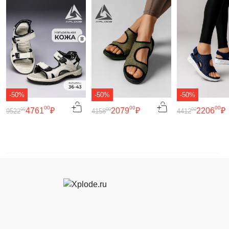
-50%
-50%
-50%
00
00
00
4761
₽
2079
₽
2206
₽
00
00
00
9522
4158
4412