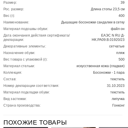
Размер:
39
Рос. размер:
Длина стопы 23,5 см
Вес (г):
400
Наименование:
Дышащие босоножки сандалии в сетку
Материал подошвы обуви:
файл он
Дата окончания действия сертификата/
ЕАЭС N RU Д-
декларации:
HK.РА09.В.01920/23
Декоративные элементы:
сетчатые
Назначение обуви:
пляж
Вес товара с упаковкой (г):
500
Материал стельки:
искусственная кожа (гладкая)
Коллекция:
Босоножки - 1 пара
Состав:
текстиль
Номер декларации соответствия:
31.10.2023
Материал подкладки обуви:
текстиль
Вид застежки:
липучка
Страна производства:
Гонконг
ПОХОЖИЕ ТОВАРЫ