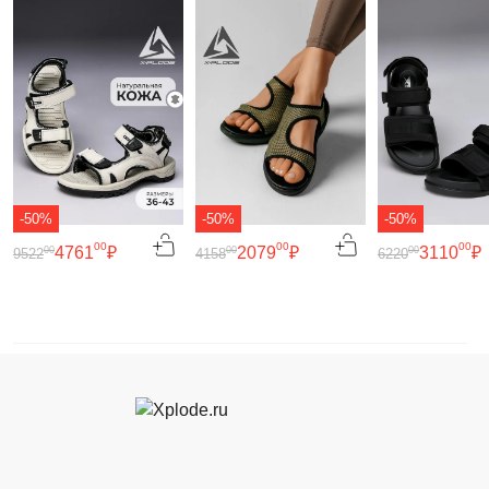
-50%
-50%
-50%
00
00
00
4761
₽
2079
₽
3110
₽
00
00
00
9522
4158
6220