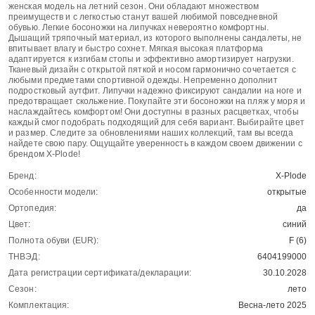
женская модель на летний сезон. Они обладают множеством
преимуществ и с легкостью станут вашей любимой повседневной
обувью. Легкие босоножки на липучках невероятно комфортны.
Дышащий тряпочный материал, из которого выполнены сандалеты, не
впитывает влагу и быстро сохнет. Мягкая высокая платформа
адаптируется к изгибам стопы и эффективно амортизирует нагрузки.
Тканевый дизайн с открытой пяткой и носом гармонично сочетается с
любыми предметами спортивной одежды. Непременно дополнит
подростковый аутфит. Липучки надежно фиксируют сандалии на ноге и
предотвращает скольжение. Покупайте эти босоножки на пляж у моря и
наслаждайтесь комфортом! Они доступны в разных расцветках, чтобы
каждый смог подобрать подходящий для себя вариант. Выбирайте цвет
и размер. Следите за обновлениями наших коллекций, там вы всегда
найдете свою пару. Ощущайте уверенность в каждом своем движении с
брендом X-Plode!
Бренд:
X-Plode
Особенности модели:
открытые
Ортопедия:
да
Цвет:
синий
Полнота обуви (EUR):
F (6)
ТНВЭД:
6404199000
Дата регистрации сертификата/декларации:
30.10.2028
Сезон:
лето
Комплектация:
Весна-лето 2025