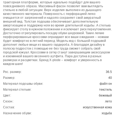
тракторная платформе, которые идеально подойдут для вашего
повседневного образа. Массивный фасон позволит вам выглядеть
стильно в любой ситуации. Верх изделия выполнен из дышащего
качественного материала. Поверхность с перфорацией легко
очищается от загрязнений и надолго сохраняет свой аккуратный
внешний вид. Толстая подошва обеспечивает дополнительную
амортизацию и поддержку ноги во время длительной ходьбы. А стелька
фиксирует стопу в нужном положении и исключает риск переутомления.
Достаточно отрегулировать посадку обуви шнуровкой. Такие легкие
перфорированные кроссовки оправдают все ваши ожидания – ножкам
будет комфортно в летний период. Модель кед с большой подошвой
дополнит любые вещи из вашего гардероба. А благодаря дизайну в
полоску подросток с помощью ее без труда сможет собрать свой
городской кэжуал. Кроссовки в сетку станут завершающим аксессуаром
и изюминкой вашего весеннего аутфита. Пара доступна в разных
размерах и расцветках. Бренд X-plode – комфорт и уверенность в
каждом шаге!
Рос. размер:
36.5
Размер:
40
Материал подошвы обуви:
файл он
Материал стельки:
текстиль
Цвет:
бежевый
Сезон:
лето
Состав:
искусственная кожа
Назначение обуви:
ходьба