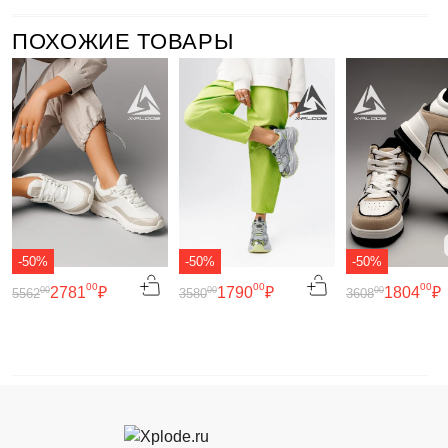
ПОХОЖИЕ ТОВАРЫ
-50%
-50%
-50%
00
00
00
2781
₽
1790
₽
1804
₽
00
00
00
5562
3580
3608