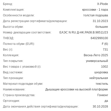
Бренд:
X-Plode
Комплектация:
кроссовки - 1 пара
Особенности модели:
толстая подошва
Дата регистрации сертификата/декларации:
31.10.2023
Высота обуви:
большие
Номер декларации соответствия:
ЕАЭС N RU Д-HK.РА08.В.98511/23
ТНВЭД:
6402999100
Полнота обуви (EUR):
F (6)
Вес (г):
731
Коллекция:
Весна-Лето 2025
Тип покрытия:
универсальный
Вес товара с упаковкой (г):
1002
Вид застежки:
шнуровка
Тип пронации:
нейтральная
Материал подкладки обуви:
текстиль
Наименование:
Дышащие кроссовки на высокой платформе
Страна производства:
Гонконг
Ортопедия:
да
Дата окончания действия сертификата/декларации:
30.10.2028