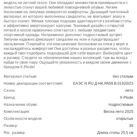
модель на летний сезон. Они обладают множеством преимуществ и с
легкостью станут вашей любимой повседневной обувью. Легкие
босоножки на липучках невероятно комфортны. Дышащий тряпочный
материал, из которого выполнены сандалеты, не впитывает влагу и
быстро сохнет. Мягкая плоская подошва адаптируется к изгибам стопы
и эффективно амортизирует нагрузки. Тканевый дизайн с открытой
пяткой и носом гармонично сочетается с любыми предметами
спортивной одежды. Непременно дополнит подростковый аутфит.
Липучки надежно фиксируют сандалии на ноге и предотвращает
скольжение. Покупайте эти классические босоножки на пляж у моря и
наслаждайтесь комфортом! Они доступны в разных расцветках, чтобы
каждый смог подобрать подходящий для себя вариант. Выбирайте цвет
и размер. Следите за обновлениями наших коллекций, там вы всегда
найдете свою пару. Ощущайте уверенность в каждом своем движении с
брендом X-Plode!
Материал стельки:
без стельки
Номер декларации соответствия:
ЕАЭС N RU Д-HK.РА09.В.01920/23
Сезон:
лето
Бренд:
X-Plode
Назначение обуви:
подростковые
Комплектация:
Весна-лето 2025
Особенности модели:
открытые
Размер:
39
Рос. размер:
Длина стопы 25,5 см