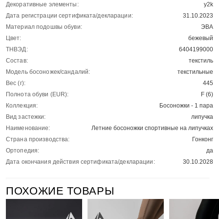
Декоративные элементы:
y2k
Дата регистрации сертификата/декларации:
31.10.2023
Материал подошвы обуви:
ЭВА
Цвет:
бежевый
ТНВЭД:
6404199000
Состав:
текстиль
Модель босоножек/сандалий:
текстильные
Вес (г):
445
Полнота обуви (EUR):
F (6)
Коллекция:
Босоножки - 1 пара
Вид застежки:
липучка
Наименование:
Летние босоножки спортивные на липучках
Страна производства:
Гонконг
Ортопедия:
да
Дата окончания действия сертификата/декларации:
30.10.2028
ПОХОЖИЕ ТОВАРЫ