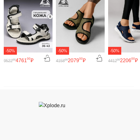
-50%
-50%
-50%
00
00
00
4761
₽
2079
₽
2206
₽
00
00
00
9522
4158
4412