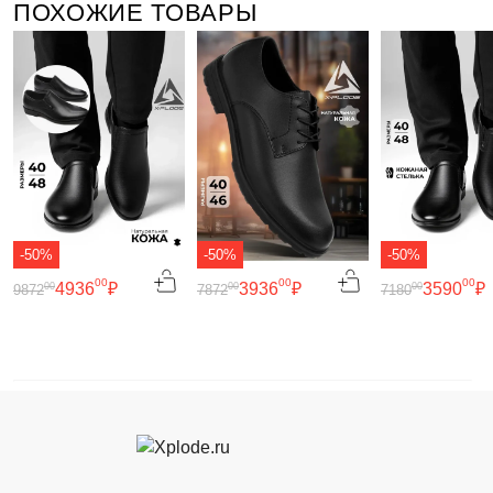
ПОХОЖИЕ ТОВАРЫ
-50%
-50%
-50%
00
00
00
4936
₽
3936
₽
3590
₽
00
00
00
9872
7872
7180