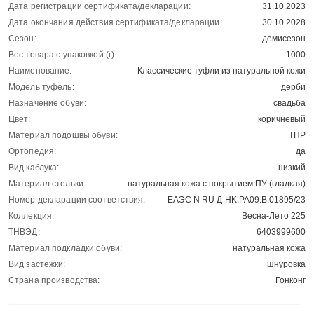
Дата регистрации сертификата/декларации:
31.10.2023
Дата окончания действия сертификата/декларации:
30.10.2028
Сезон:
демисезон
Вес товара с упаковкой (г):
1000
Наименование:
Классические туфли из натуральной кожи
Модель туфель:
дерби
Назначение обуви:
свадьба
Цвет:
коричневый
Материал подошвы обуви:
ТПР
Ортопедия:
да
Вид каблука:
низкий
Материал стельки:
натуральная кожа с покрытием ПУ (гладкая)
Номер декларации соответствия:
ЕАЭС N RU Д-HK.РА09.В.01895/23
Коллекция:
Весна-Лето 225
ТНВЭД:
6403999600
Материал подкладки обуви:
натуральная кожа
Вид застежки:
шнуровка
Страна производства:
Гонконг