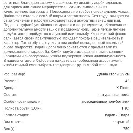
эстетики. Благодаря своему классическому дизайну дерби идеальны
для офиса или любое мероприятие. Ботинки выполнены из
качественного материала. Поверхность не требует специального ухода.
Добавляет изделию особый шарм и элегантность. Без труда очищается
от загрязнений и надолго сохраняет свой аккуратный внешний вид.
Подошва туфлей устойчива к стиранию и повреждениям, обеспечивает
дополнительную амортизацию и поддержку ноги. Такие легкие летние
полуботинки подойдут на выпускной или свадьбу. Классический фасон
отличается своей практичностью, придает походке решительность и
характер. Такая обувь актуальна под любой повседневный школьный
образ подростка. Туфли броги легко сочетаются с предметами из
демисезонного гардероба. Комбинируйте их с различными осенними
нарядами и аксессуарами, чтобы подчеркнуть свою индивидуальность.
В нашем каталоге X-plode вы найдете разнообразный ассортимент,
чтобы каждый смог выбрать трендовую пару на любой сезон года.
Рос. размер:
Длина стопы 29 см
Размер:
42
Бренд:
X-Plode
Состав:
натуральная кожа
Особенности модели:
повседневные полуботинки
Полнота обуви (EUR):
F (6)
Комплектация:
Туфли - 1 пара
Вид мыска:
закрытый
Вес (г):
750