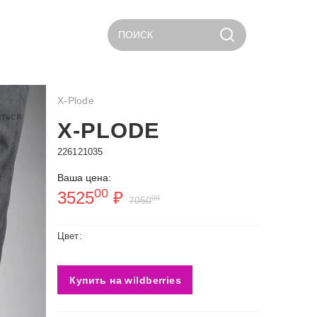
ПОИСК
X-Plode
ться
X-PLODE
226121035
Ваша цена:
00
3525
₽
00
7050
Цвет:
Купить на wildberries