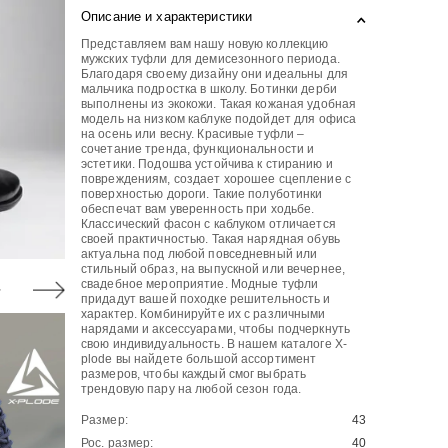
Описание и характеристики
Представляем вам нашу новую коллекцию
мужских туфли для демисезонного периода.
Благодаря своему дизайну они идеальны для
мальчика подростка в школу. Ботинки дерби
выполнены из экокожи. Такая кожаная удобная
модель на низком каблуке подойдет для офиса
на осень или весну. Красивые туфли –
сочетание тренда, функциональности и
эстетики. Подошва устойчива к стиранию и
повреждениям, создает хорошее сцепление с
поверхностью дороги. Такие полуботинки
обеспечат вам уверенность при ходьбе.
Классический фасон с каблуком отличается
своей практичностью. Такая нарядная обувь
актуальна под любой повседневный или
стильный образ, на выпускной или вечернее,
свадебное мероприятие. Модные туфли
придадут вашей походке решительность и
характер. Комбинируйте их с различными
нарядами и аксессуарами, чтобы подчеркнуть
свою индивидуальность. В нашем каталоге X-
plode вы найдете большой ассортимент
размеров, чтобы каждый смог выбрать
трендовую пару на любой сезон года.
Размер:
43
Рос. размер:
40