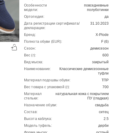
Особенности
повседневные
модели:
полуботинки
Ортопедия:
да
Дата регистрации сертификата/
31.10.2023
декларации:
Бренд:
X-Plode
-50%
-50%
Полнота обуви (EUR):
F (6)
00
00
Сезон:
демисезон
5403
₽
5222
₽
00
00
10806
10444
Вес (г):
600
Вид мыска:
закрытый
Наименование:
Классические демисезонные
туфли
Материал подошвы обуви:
ТПР
Вес товара с упаковкой (г):
700
Материал
натуральная кожа с покрытием
стельки:
ПУ (гладкая)
Назначение обуви:
свадьба
Состав:
ситец
Высота каблука:
2.5
Модель туфель:
дерби
Форма мыска:
острый