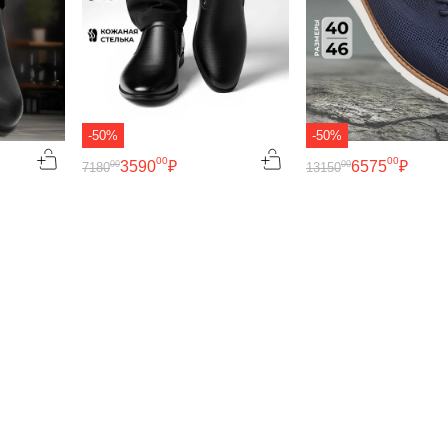
-50%
-50%
00
00
3590
₽
6575
₽
00
00
7180
13150