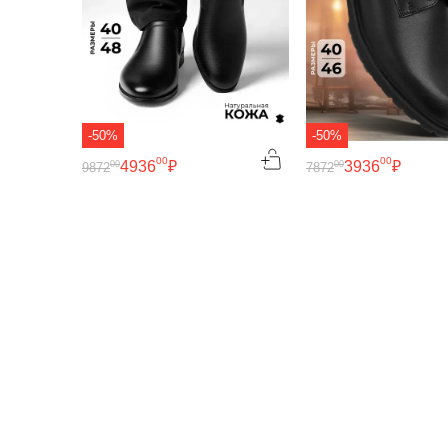
-50%
-50%
00
00
4936
₽
3936
₽
00
00
9872
7872