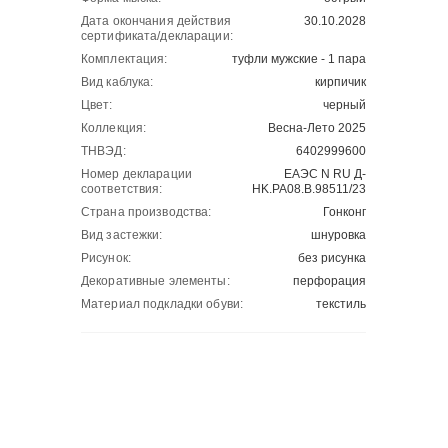
Дата окончания действия
30.10.2028
сертификата/декларации:
Комплектация:
туфли мужские - 1 пара
Вид каблука:
кирпичик
Цвет:
черный
Коллекция:
Весна-Лето 2025
ТНВЭД:
6402999600
Номер декларации
ЕАЭС N RU Д-
соответствия:
HK.РА08.В.98511/23
Страна производства:
Гонконг
Вид застежки:
шнуровка
Рисунок:
без рисунка
Декоративные элементы:
перфорация
Материал подкладки обуви:
текстиль