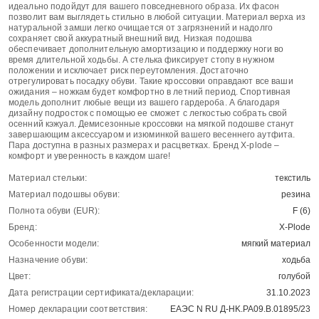
идеально подойдут для вашего повседневного образа. Их фасон
позволит вам выглядеть стильно в любой ситуации. Материал верха из
натуральной замши легко очищается от загрязнений и надолго
сохраняет свой аккуратный внешний вид. Низкая подошва
обеспечивает дополнительную амортизацию и поддержку ноги во
время длительной ходьбы. А стелька фиксирует стопу в нужном
положении и исключает риск переутомления. Достаточно
отрегулировать посадку обуви. Такие кроссовки оправдают все ваши
ожидания – ножкам будет комфортно в летний период. Спортивная
модель дополнит любые вещи из вашего гардероба. А благодаря
дизайну подросток с помощью ее сможет с легкостью собрать свой
осенний кэжуал. Демисезонные кроссовки на мягкой подошве станут
завершающим аксессуаром и изюминкой вашего весеннего аутфита.
Пара доступна в разных размерах и расцветках. Бренд X-plode –
комфорт и уверенность в каждом шаге!
Материал стельки:
текстиль
Материал подошвы обуви:
резина
Полнота обуви (EUR):
F (6)
Бренд:
X-Plode
Особенности модели:
мягкий материал
Назначение обуви:
ходьба
Цвет:
голубой
Дата регистрации сертификата/декларации:
31.10.2023
Номер декларации соответствия:
ЕАЭС N RU Д-HK.РА09.В.01895/23