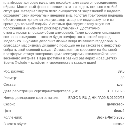
платформе, которые идеально подойдут для вашего повседневного
образа. Массивный фасон позволит вам выглядеть стильно в любой
ситуации. Материал верха легко очищается от загрязнений и надолго
сохраняет свой аккуратный внешний вид. Толстая тракторная подошва
обеспечивает дополнительную амортизацию и поддержку ноги во
время длительной ходьбы. А стелька фиксирует стопу в нужном
положении и исключает риск переутомления. Достаточно
отрегулировать посадку обуви шнуровкой. Такие кроссовки оправдают
все ваши ожидания – ножкам будет комфортно в летний период.
Модель со шнурками дополнит любые вещи из вашего гардероба. А
благодаря массивному дизайну с помощью ее вы сможете с легкостью
собрать свой осенний кэжуал. Демисезонные кроссовки на большой
платформе станут завершающим аксессуаром и изюминкой вашего
весеннего аутфита. Пара доступна в разных размерах и расцветках.
Бренд X-plode – комфорт и уверенность в каждом шаге!
Рос. размер:
39.5
Размер:
39
Состав:
креп
Дата регистрации сертификата/декларации:
31.10.2023
Номер декларации соответствия:
ЕАЭС N RU Д-HK.РА09.В.01920/23
Сезон:
демисезон
Цвет:
белый
Коллекция:
Весна-Лето 2025
Высота обуви:
низкие