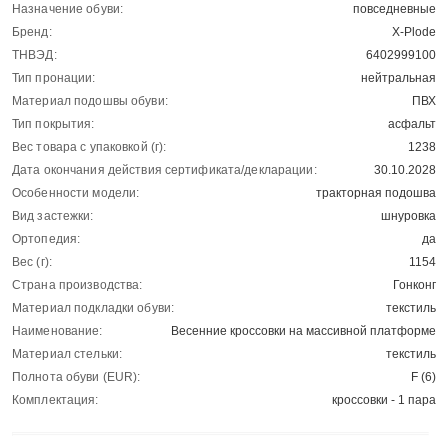
Назначение обуви:
повседневные
Бренд:
X-Plode
ТНВЭД:
6402999100
Тип пронации:
нейтральная
Материал подошвы обуви:
ПВХ
Тип покрытия:
асфальт
Вес товара с упаковкой (г):
1238
Дата окончания действия сертификата/декларации:
30.10.2028
Особенности модели:
тракторная подошва
Вид застежки:
шнуровка
Ортопедия:
да
Вес (г):
1154
Страна производства:
Гонконг
Материал подкладки обуви:
текстиль
Наименование:
Весенние кроссовки на массивной платформе
Материал стельки:
текстиль
Полнота обуви (EUR):
F (6)
Комплектация:
кроссовки - 1 пара