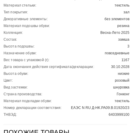
Материал стельки:
текстиль
Тип покрытия:
зал
Декоративные элементы:
без элементов
Материал подошвы обуви:
резина
Коллекция:
Весна-Лето 2025
Состав:
замша
Высота подошвы:
3
Назначение обуви:
повседневные
Вес товара с упаковкой (г):
1167
Дата окончания действия сертификата/декларации:
30.10.2028
Высота обуви:
низкие
Цвет:
розовый
Вид застежки:
шнуровка
Страна производства:
Гонконг
Материал подкладки обуви:
текстиль
Номер декларации соответствия:
ЕАЭС N RU Д-HK.РА09.В.01920/23
ТНВЭД:
6403999100
ПОХОЖИЕ ТОВАРЫ