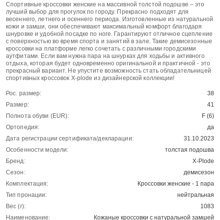
Спортивные кроссовки женские на массивной толстой подошве – это
лучший выбор для прогулок по городу. Прекрасно подходят для
весеннего, летнего и осеннего периода. Изготовленные из натуральной
кожи и замши, они обеспечивают максимальный комфорт благодаря
шнуровке и удобной посадке по ноге. Гарантируют отличное сцепление
с поверхностью во время спорта и занятий в зале. Такие демисезонные
кроссовки на платформе легко сочетать с различными городскими
аутфитами. Если вам нужна пара на шнурках для ходьбы и активного
отдыха, которая будет одновременно оригинальной и практичной - это
прекрасный вариант. Не упустите возможность стать обладательницей
спортивных кроссовок X-plode из дизайнерской коллекции!
Рос. размер:
38
Размер:
41
Полнота обуви (EUR):
F (6)
Ортопедия:
да
Дата регистрации сертификата/декларации:
31.10.2023
Особенности модели:
толстая подошва
Бренд:
X-Plode
Сезон:
демисезон
Комплектация:
Кроссовки женские - 1 пара
Тип пронации:
нейтральная
Вес (г):
1083
Наименование:
Кожаные кроссовки с натуральной замшей