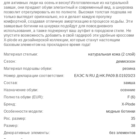
для активных леди на осень и весну! Изготовленные из натуральной
замши, они придают обуви элегантный и современный вид, а шнуровка
позволит отрегулировать их по полноте. Высокая толстая подошва не
только выглядит оригинально, но и делает каждую прогулку
комфортной, создавая отличную амортизацию в процессе ходьбы. Эти
замшевые ботинки на шнурках подойдут для повседневного
использования, а также подчеркнут ваш аутфит в городском стиле. Не
упустите возможность добавить в свой гардероб эти удобные кроссовки
X-plode из дизайнерской коллекции, которые станут настоящим
базовым элементом на прохладное время года!
Материал стельки:
натуральная кожа (2 слой)
Сезон:
демисезон
Материал подошвы обуви:
резина
Номер декларации соответствия:
ЕАЭС N RU Д-HK.РА09.В.01920/23
Состав:
замша
Назначение обуви:
осенние
Полнота обуви (EUR):
F (6)
Бренд:
X-Plode
Особенности модели:
модные ботинки
Рос. размер:
35
Размер:
38
Декоративные элементы:
без элементов