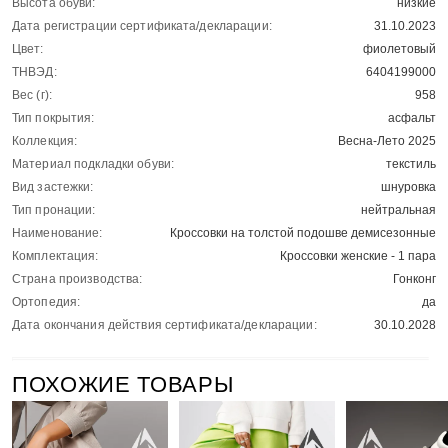
Высота обуви:
низкие
Дата регистрации сертификата/декларации:
31.10.2023
Цвет:
фиолетовый
ТНВЭД:
6404199000
Вес (г):
958
Тип покрытия:
асфальт
Коллекция:
Весна-Лето 2025
Материал подкладки обуви:
текстиль
Вид застежки:
шнуровка
Тип пронации:
нейтральная
Наименование:
Кроссовки на толстой подошве демисезонные
Комплектация:
Кроссовки женские - 1 пара
Страна производства:
Гонконг
Ортопедия:
да
Дата окончания действия сертификата/декларации:
30.10.2028
ПОХОЖИЕ ТОВАРЫ