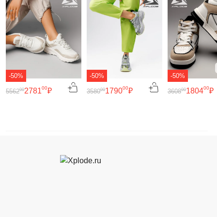
-50%
-50%
-50%
00
00
00
2781
₽
1790
₽
1804
₽
00
00
00
5562
3580
3608