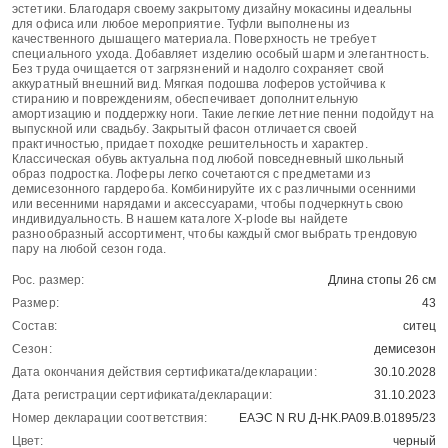
эстетики. Благодаря своему закрытому дизайну мокасины идеальны
для офиса или любое мероприятие. Туфли выполнены из
качественного дышащего материала. Поверхность не требует
специального ухода. Добавляет изделию особый шарм и элегантность.
Без труда очищается от загрязнений и надолго сохраняет свой
аккуратный внешний вид. Мягкая подошва лоферов устойчива к
стиранию и повреждениям, обеспечивает дополнительную
амортизацию и поддержку ноги. Такие легкие летние пенни подойдут на
выпускной или свадьбу. Закрытый фасон отличается своей
практичностью, придает походке решительность и характер.
Классическая обувь актуальна под любой повседневный школьный
образ подростка. Лоферы легко сочетаются с предметами из
демисезонного гардероба. Комбинируйте их с различными осенними
или весенними нарядами и аксессуарами, чтобы подчеркнуть свою
индивидуальность. В нашем каталоге X-plode вы найдете
разнообразный ассортимент, чтобы каждый смог выбрать трендовую
пару на любой сезон года.
Рос. размер:
Длина стопы 26 см
Размер:
43
Состав:
ситец
Сезон:
демисезон
Дата окончания действия сертификата/декларации:
30.10.2028
Дата регистрации сертификата/декларации:
31.10.2023
Номер декларации соответствия:
ЕАЭС N RU Д-HK.РА09.В.01895/23
Цвет:
черный