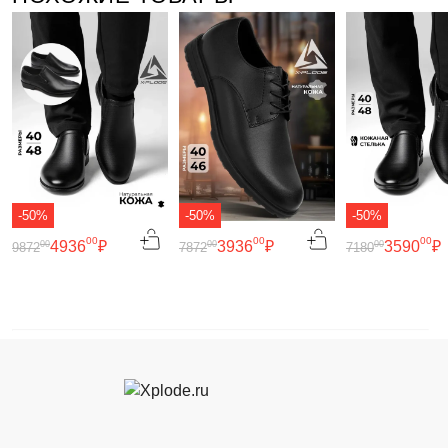
-50%
-50%
-50%
00
00
00
4936
₽
3936
₽
3590
₽
00
00
00
9872
7872
7180