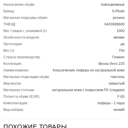
Назначение обуви:
повседневные
Бренд:
X-Plode
Материал подошвы обуви:
резина
ТНВЭД:
6403999600
Вес товара с упаковкой (г):
1000
Особенности модели:
мягкие
Ортопедия:
да
Вес (г):
750
Страна производства:
Гонконг
Коллекция:
Весна-Лето 225
Наименование:
Классические лоферы из натуральной кожи
Материал подкладки обуви:
текстиль
Вид мыска:
закрытый
Материал стельки:
натуральная кожа с покрытием ПУ (гладкая)
Полнота обуви (EUR):
F (6)
Комплектация:
лоферы - 1 пара
Вид каблука:
низкий
ПОХОЖИЕ ТОВАРЫ