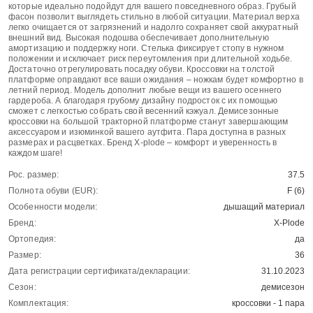
которые идеально подойдут для вашего повседневного образ. Грубый
фасон позволит выглядеть стильно в любой ситуации. Материал верха
легко очищается от загрязнений и надолго сохраняет свой аккуратный
внешний вид. Высокая подошва обеспечивает дополнительную
амортизацию и поддержку ноги. Стелька фиксирует стопу в нужном
положении и исключает риск переутомления при длительной ходьбе.
Достаточно отрегулировать посадку обуви. Кроссовки на толстой
платформе оправдают все ваши ожидания – ножкам будет комфортно в
летний период. Модель дополнит любые вещи из вашего осеннего
гардероба. А благодаря грубому дизайну подросток с их помощью
сможет с легкостью собрать свой весенний кэжуал. Демисезонные
кроссовки на большой тракторной платформе станут завершающим
аксессуаром и изюминкой вашего аутфита. Пара доступна в разных
размерах и расцветках. Бренд X-plode – комфорт и уверенность в
каждом шаге!
Рос. размер:
37.5
Полнота обуви (EUR):
F (6)
Особенности модели:
дышащий материал
Бренд:
X-Plode
Ортопедия:
да
Размер:
36
Дата регистрации сертификата/декларации:
31.10.2023
Сезон:
демисезон
Комплектация:
кроссовки - 1 пара