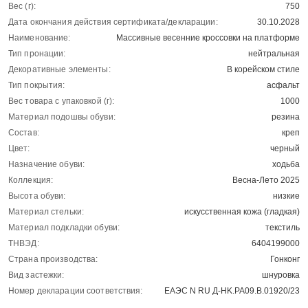
Вес (г):
750
Дата окончания действия сертификата/декларации:
30.10.2028
Наименование:
Массивные весенние кроссовки на платформе
Тип пронации:
нейтральная
Декоративные элементы:
В корейском стиле
Тип покрытия:
асфальт
Вес товара с упаковкой (г):
1000
Материал подошвы обуви:
резина
Состав:
креп
Цвет:
черный
Назначение обуви:
ходьба
Коллекция:
Весна-Лето 2025
Высота обуви:
низкие
Материал стельки:
искусственная кожа (гладкая)
Материал подкладки обуви:
текстиль
ТНВЭД:
6404199000
Страна производства:
Гонконг
Вид застежки:
шнуровка
Номер декларации соответствия:
ЕАЭС N RU Д-HK.РА09.В.01920/23