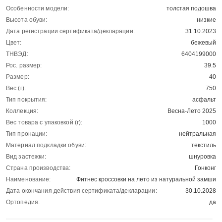
Особенности модели:
толстая подошва
Высота обуви:
низкие
Дата регистрации сертификата/декларации:
31.10.2023
Цвет:
бежевый
ТНВЭД:
6404199000
Рос. размер:
39.5
Размер:
40
Вес (г):
750
Тип покрытия:
асфальт
Коллекция:
Весна-Лето 2025
Вес товара с упаковкой (г):
1000
Тип пронации:
нейтральная
Материал подкладки обуви:
текстиль
Вид застежки:
шнуровка
Страна производства:
Гонконг
Наименование:
Фитнес кроссовки на лето из натуральной замши
Дата окончания действия сертификата/декларации:
30.10.2028
Ортопедия:
да