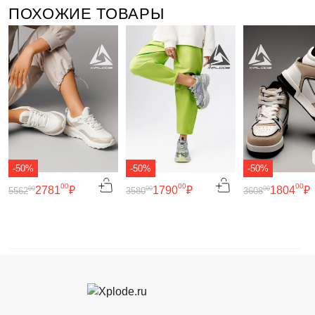
ПОХОЖИЕ ТОВАРЫ
-50%
-50%
-50%
00
00
00
2781
₽
1790
₽
1804
₽
00
00
00
5562
3580
3608