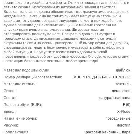
оригинального дизайна и комфорта. Отлично подходят для весеннего и
летнего сезона. Изготовлены из натуральной замши и текстиля.
Высокая толстая подошва обеспечивает прекрасную амортизацию при
каждом шаге. Также, она не только снижает нагрузку на стопы, но и
защищает от ударов, создавая ощущение легкости при ходьбе - это
лучшее решение для активных женщин. Замшевые кроссовки на
шнурках практичные в использовании. Шнуровка помогает
отрегулировать полноту по ноге. Прекрасно дополнят аутфит в
городском стиле. Демисезонные дышащие кроссовки с сеточкой
актуальны также и на осень - универсальный выбор обуви для девушек,
стремящихся выглядеть безупречно и чувствовать себя комфортно в
любой ситуации. Не упустите возможность добавить в свой
повседневный гардероб эти удобные кроссовки X-plode, которые станут
настоящим базовым элементом на любое время года!
Материал подошвы обуви:
файл он
Номер декларации соответствия:
ЕАЭС N RU Д-HK.РА09.В.01920/23
Материал стельки:
текстиль
Сезон:
демисезон
Состав:
натуральная кожа
Полнота обуви (EUR):
F (6)
Бренд:
X-Plode
Назначение обуви:
повседневные
Рисунок:
логотип
Комплектация:
Кроссовки женские - 1 пара