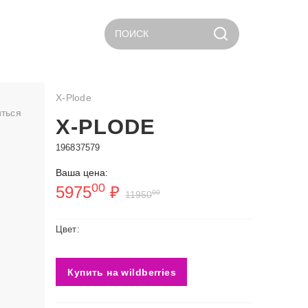
ПОИСК
X-Plode
ться
X-PLODE
196837579
Ваша цена:
00
5975
₽
00
11950
Цвет:
Купить на wildberries