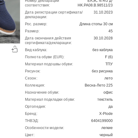
Номер декларации
ЕАЭС N RU Д-
соответствия:
HK.РА08.В.98511/23
Дата регистрации сертификата/
31.10.2023
декларации:
Рос. размер:
Длина стопы 30 см
Размер:
45
Дата окончания действия
30.10.2028
-50%
-50%
сертификата/декларации:
Вид каблука:
без каблука
00
00
5403
₽
5222
₽
00
00
10806
10444
Полнота обуви (EUR):
F (6)
Материал подошвы обуви:
ТПУ
Рисунок:
без рисунка
Сезон:
лето
Коллекция:
Весна-Лето 225
Назначение обуви:
офис
Материал подкладки обуви:
текстиль
Ортопедия:
да
Бренд:
X-Plode
ТНВЭД:
6404199000
Особенности модели:
легкие
Цвет:
черный