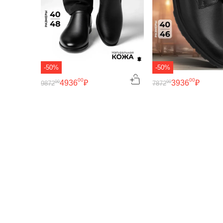
-50%
-50%
00
00
4936
₽
3936
₽
00
00
9872
7872