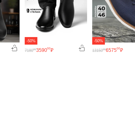
-50%
-50%
00
00
3590
₽
6575
₽
00
00
7180
13150