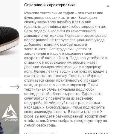
Описание и характеристики
Мужские текстильные туфли – это сочетание
функциональности и эстетики. Благодаря
своему закрытому дизайну в сетку они
идеальны для офиса или любое мероприятие.
Верх модели выполнен из качественного
дышащего материала. Тканевая поверхность с
перфорацией не требует специального ухода.
Добавляет изделию особый шарм и
элегантность. Без труда очищается от
загрязнений и надолго сохраняет свой
аккуратный внешний вид. Подошва устойчива к
стиранию и повреждениям, обеспечивает
дополнительную амортизацию и поддержку
ноги. Легкие летние туфли в сеточку подойдут в
качестве сменки в школу. Спортивный фасон
отличается своей практичностью, придает
походке решительность и характер. Такая
текстильная обувь актуальна под любой
повседневный образ подростка. Туфли легко
сочетаются с предметами из весеннего
гардероба. Комбинируйте их с различными
нарядами и аксессуарами, чтобы подчеркнуть
свою индивидуальность. В нашем каталоге X-
plode вы найдете разнообразный ассортимент,
чтобы каждый смог выбрать трендовую пару на
любой сезон года.