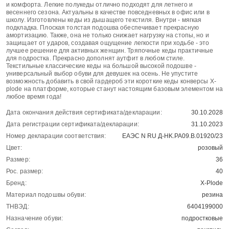
и комфорта. Легкие полукеды отлично подходят для летнего и
весеннего сезона. Актуальны в качестве повседневных в офис или в
школу. Изготовлены кеды из дышащего текстиля. Внутри - мягкая
подкладка. Плоская толстая подошва обеспечивает прекрасную
амортизацию. Также, она не только снижает нагрузку на стопы, но и
защищает от ударов, создавая ощущение легкости при ходьбе - это
лучшее решение для активных женщин. Тряпочные кеды практичные
для подростка. Прекрасно дополнят аутфит в любом стиле.
Текстильные классические кеды на большой высокой подошве -
универсальный выбор обуви для девушек на осень. Не упустите
возможность добавить в свой гардероб эти короткие кеды конверсы X-
plode на платформе, которые станут настоящим базовым элементом на
любое время года!
Дата окончания действия сертификата/декларации:
30.10.2028
Дата регистрации сертификата/декларации:
31.10.2023
Номер декларации соответствия:
ЕАЭС N RU Д-HK.РА09.В.01920/23
Цвет:
розовый
Размер:
36
Рос. размер:
40
Бренд:
X-Plode
Материал подошвы обуви:
резина
ТНВЭД:
6404199000
Назначение обуви:
подростковые