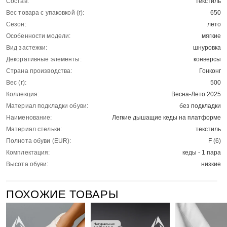
Состав:
текстиль
Вес товара с упаковкой (г):
650
Сезон:
лето
Особенности модели:
мягкие
Вид застежки:
шнуровка
Декоративные элементы:
конверсы
Страна производства:
Гонконг
Вес (г):
500
Коллекция:
Весна-Лето 2025
Материал подкладки обуви:
без подкладки
Наименование:
Легкие дышащие кеды на платформе
Материал стельки:
текстиль
Полнота обуви (EUR):
F (6)
Комплектация:
кеды - 1 пара
Высота обуви:
низкие
ПОХОЖИЕ ТОВАРЫ