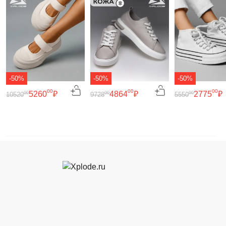
-50%
-50%
-50%
00
00
00
5260
₽
4864
₽
2775
₽
00
00
00
10520
9728
5550