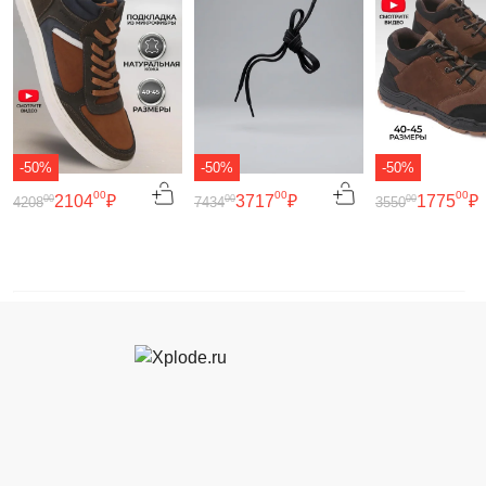
-50%
-50%
-50%
00
00
00
2104
₽
3717
₽
1775
₽
00
00
00
4208
7434
3550