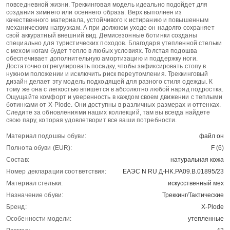
повседневной жизни. Треккинговая модель идеально подойдет для
создания зимнего или осеннего образа. Верх выполнен из
качественного материала, устойчивого к истиранию и повышенным
механическим нагрузкам. А при должном уходе он надолго сохраняет
свой аккуратный внешний вид. Демисезонные ботинки созданы
специально для туристических походов. Благодаря утепленной стельки
с мехом ногам будет тепло в любых условиях. Толстая подошва
обеспечивает дополнительную амортизацию и поддержку ноги.
Достаточно отрегулировать посадку, чтобы зафиксировать стопу в
нужном положении и исключить риск переутомления. Треккинговый
дизайн делает эту модель подходящей для разного стиля одежды. К
тому же она с легкостью впишется в абсолютно любой наряд подростка.
Ощущайте комфорт и уверенность в каждом своем движении с теплыми
ботинками от X-Plode. Они доступны в различных размерах и оттенках.
Следите за обновлениями наших коллекций, там вы всегда найдете
свою пару, которая удовлетворит все ваши потребности.
Материал подошвы обуви:
файл он
Полнота обуви (EUR):
F (6)
Состав:
натуральная кожа
Номер декларации соответствия:
ЕАЭС N RU Д-HK.РА09.В.01895/23
Материал стельки:
искусственный мех
Назначение обуви:
Треккинг/Тактические
Бренд:
X-Plode
Особенности модели:
утепленные