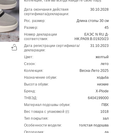
коллекций, там вы всегда найдете свою пару.
Дата окончания действия
30.10.2028
сертификата/декларации:
Рос. размер:
Длина стопы 30 см
Размер:
45
Номер декларации
ЕАЭС N RU Д-
соответствия:
HK.РА09.В.01920/23
-50%
-50%
Дата регистрации сертификата/
31.10.2023
00
00
2904
₽
4321
₽
00
00
5808
8642
декларации:
Цвет:
желтый
Сезон:
лето
Коллекция:
Весна-Лето 2025
Назначение обуви:
ходьба
Высота обуви:
низкие
Бренд:
X-Plode
ТНВЭД:
6404199000
Материал подошвы обуви:
ПВХ
Вес товара с упаковкой (г):
1018
Тип покрытия:
зал
Особенности модели:
толстая подошва
Ортопедия:
да