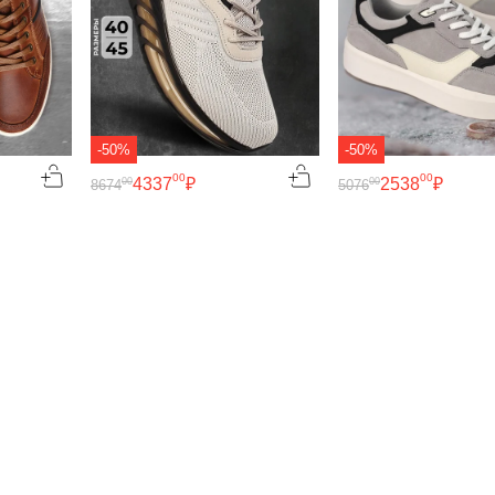
-50%
-50%
00
00
4337
₽
2538
₽
00
00
8674
5076