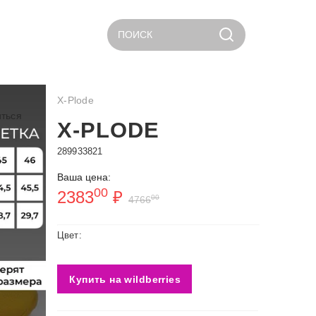
ПОИСК
X-Plode
ться
X-PLODE
289933821
Ваша цена:
00
2383
₽
00
4766
Цвет:
Купить на wildberries