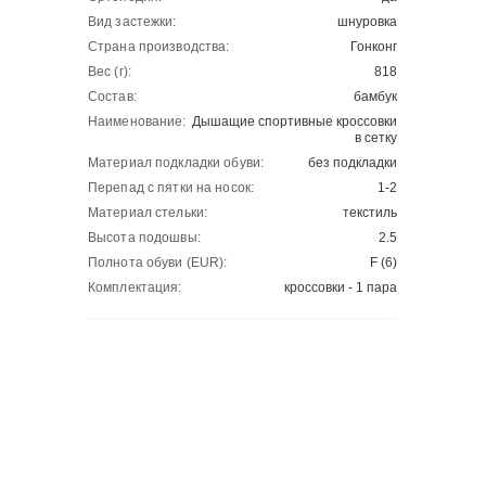
Вид застежки:
шнуровка
Страна производства:
Гонконг
Вес (г):
818
Состав:
бамбук
Наименование:
Дышащие спортивные кроссовки
в сетку
Материал подкладки обуви:
без подкладки
Перепад с пятки на носок:
1-2
Материал стельки:
текстиль
Высота подошвы:
2.5
Полнота обуви (EUR):
F (6)
Комплектация:
кроссовки - 1 пара