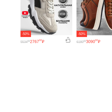
-50%
-50%
00
00
2767
₽
3090
₽
00
00
5534
6180