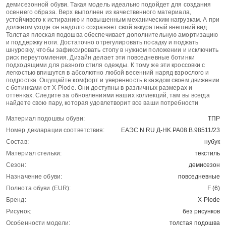
демисезонной обуви. Такая модель идеально подойдет для создания
осеннего образа. Верх выполнен из качественного материала,
устойчивого к истиранию и повышенным механическим нагрузкам. А при
должном уходе он надолго сохраняет свой аккуратный внешний вид.
Толстая плоская подошва обеспечивает дополнительную амортизацию
и поддержку ноги. Достаточно отрегулировать посадку и поджать
шнуровку, чтобы зафиксировать стопу в нужном положении и исключить
риск переутомления. Дизайн делает эти повседневные ботинки
подходящими для разного стиля одежды. К тому же эти кроссовки с
легкостью впишутся в абсолютно любой весенний наряд взрослого и
подростка. Ощущайте комфорт и уверенность в каждом своем движении
с ботинками от X-Plode. Они доступны в различных размерах и
оттенках. Следите за обновлениями наших коллекций, там вы всегда
найдете свою пару, которая удовлетворит все ваши потребности
Материал подошвы обуви:
ТПР
Номер декларации соответствия:
ЕАЭС N RU Д-HK.РА08.В.98511/23
Состав:
нубук
Материал стельки:
текстиль
Сезон:
демисезон
Назначение обуви:
повседневные
Полнота обуви (EUR):
F (6)
Бренд:
X-Plode
Рисунок:
без рисунков
Особенности модели:
толстая подошва