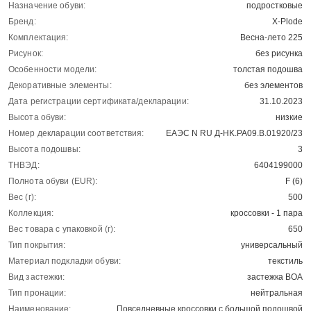
Назначение обуви:
подростковые
Бренд:
X-Plode
Комплектация:
Весна-лето 225
Рисунок:
без рисунка
Особенности модели:
толстая подошва
Декоративные элементы:
без элементов
Дата регистрации сертификата/декларации:
31.10.2023
Высота обуви:
низкие
Номер декларации соответствия:
ЕАЭС N RU Д-HK.РА09.В.01920/23
Высота подошвы:
3
ТНВЭД:
6404199000
Полнота обуви (EUR):
F (6)
Вес (г):
500
Коллекция:
кроссовки - 1 пара
Вес товара с упаковкой (г):
650
Тип покрытия:
универсальный
Материал подкладки обуви:
текстиль
Вид застежки:
застежка BOA
Тип пронации:
нейтральная
Наименование:
Повседневные кроссовки с большой подошвой