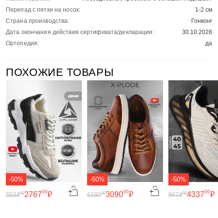
Перепад с пятки на носок:
1-2 см
Страна производства:
Гонконг
Дата окончания действия сертификата/декларации:
30.10.2028
Ортопедия:
да
ПОХОЖИЕ ТОВАРЫ
-50%
-50%
-50%
00
00
00
2767
₽
3090
₽
4337
₽
00
00
00
5534
6180
8674