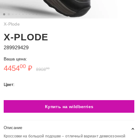
X-Plode
X-PLODE
289929429
Ваша цена:
00
4454
₽
00
8908
Цвет:
Купить на wildberries
Описание
Кроссовки на большой подошве – отличный вариант демисезонной