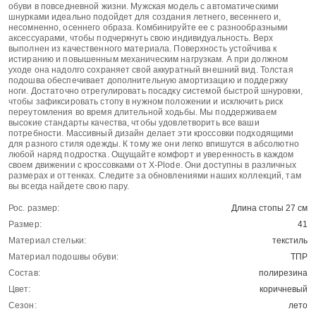
обуви в повседневной жизни. Мужская модель с автоматическими
шнурками идеально подойдет для создания летнего, весеннего и,
несомненно, осеннего образа. Комбинируйте ее с разнообразными
аксессуарами, чтобы подчеркнуть свою индивидуальность. Верх
выполнен из качественного материала. Поверхность устойчива к
истиранию и повышенным механическим нагрузкам. А при должном
уходе она надолго сохраняет свой аккуратный внешний вид. Толстая
подошва обеспечивает дополнительную амортизацию и поддержку
ноги. Достаточно отрегулировать посадку системой быстрой шнуровки,
чтобы зафиксировать стопу в нужном положении и исключить риск
переутомления во время длительной ходьбы. Мы поддерживаем
высокие стандарты качества, чтобы удовлетворить все ваши
потребности. Массивный дизайн делает эти кроссовки подходящими
для разного стиля одежды. К тому же они легко впишутся в абсолютно
любой наряд подростка. Ощущайте комфорт и уверенность в каждом
своем движении с кроссовками от X-Plode. Они доступны в различных
размерах и оттенках. Следите за обновлениями наших коллекций, там
вы всегда найдете свою пару.
Рос. размер:
Длина стопы 27 см
Размер:
41
Материал стельки:
текстиль
Материал подошвы обуви:
ТПР
Состав:
полирезина
Цвет:
коричневый
Сезон:
лето