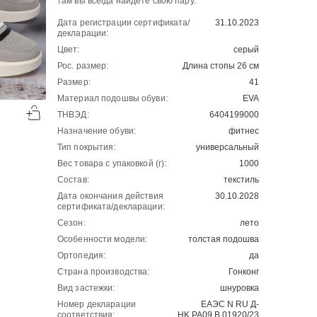
там вы всегда найдете свою пару.
Дата регистрации сертификата/
31.10.2023
декларации:
Цвет:
серый
Рос. размер:
Длина стопы 26 см
Размер:
41
-50%
-50%
Материал подошвы обуви:
EVA
ТНВЭД:
6404199000
00
00
2904
₽
4321
₽
00
00
5808
8642
Назначение обуви:
фитнес
Тип покрытия:
универсальный
Вес товара с упаковкой (г):
1000
Состав:
текстиль
Дата окончания действия
30.10.2028
сертификата/декларации:
Сезон:
лето
Особенности модели:
толстая подошва
Ортопедия:
да
Страна производства:
Гонконг
Вид застежки:
шнуровка
Номер декларации
ЕАЭС N RU Д-
соответствия:
HK.РА09.В.01920/23