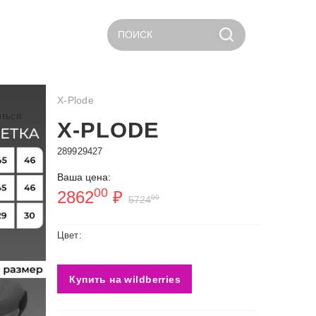
ПОИСК
X-Plode
ться
X-PLODE
289929427
Ваша цена:
00
2862
₽
00
5724
Цвет:
Купить на wildberries