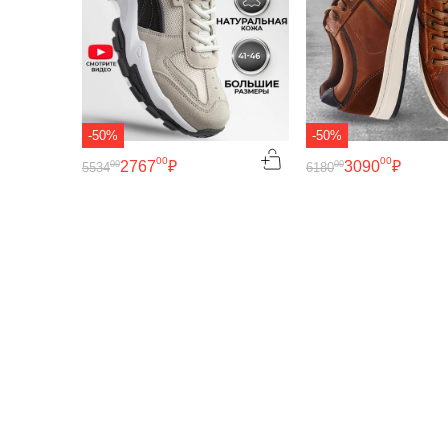
-50%
-50%
00
00
2767
₽
3090
₽
00
00
5534
6180