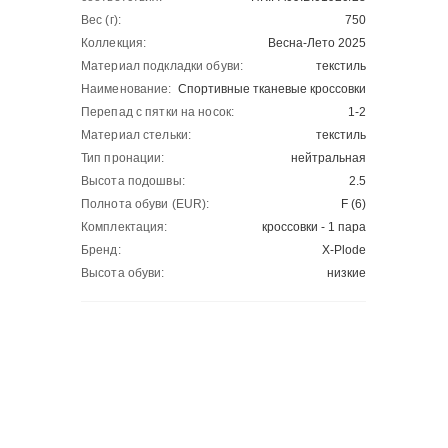
Вес (г):
750
Коллекция:
Весна-Лето 2025
Материал подкладки обуви:
текстиль
Наименование:
Спортивные тканевые кроссовки
Перепад с пятки на носок:
1-2
Материал стельки:
текстиль
Тип пронации:
нейтральная
Высота подошвы:
2.5
Полнота обуви (EUR):
F (6)
Комплектация:
кроссовки - 1 пара
Бренд:
X-Plode
Высота обуви:
низкие