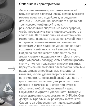
Описание и характеристики
Легкие текстильные кроссовки – отличный
вариант обуви в повседневной жизни. Мужская
модель идеально подойдет для создания
летнего и, несомненно, весеннего образа для
тренировок. Комбинируйте ее с
разнообразными спортивные аксессуарами,
чтобы подчеркнуть свою индивидуальность в
спортзале. Верх выполнен из качественного
материала. Тканевая поверхность устойчива к
истиранию и повышенным механическим
нагрузкам. А при должном уходе она надолго
сохраняет свой аккуратный внешний вид.
Подошва обеспечивает дополнительную
амортизацию и поддержку ноги. Достаточно
отрегулировать посадку, чтобы зафиксировать
стопу в нужном положении и исключить риск
переутомления во время длительного бега. Мы
поддерживаем необходимые стандарты
качества, чтобы удовлетворить все ваши
потребности. Спортивный дизайн делает эти
кроссовки подходящими для разного стиля
одежды. К тому же, они легко впишутся в
абсолютно любой подростковый наряд.
Ощущайте комфорт и уверенность в каждом
своем движении с кроссовками от X-Plode. Они
доступны в различных размерах и оттенках.
Следите за обновлениями наших коллекций,