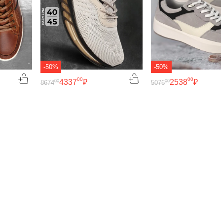
-50%
-50%
00
00
4337
₽
2538
₽
00
00
8674
5076