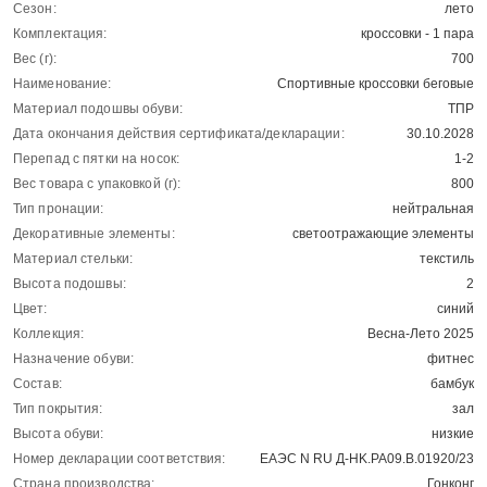
Сезон:
лето
Комплектация:
кроссовки - 1 пара
Вес (г):
700
Наименование:
Спортивные кроссовки беговые
Материал подошвы обуви:
ТПР
Дата окончания действия сертификата/декларации:
30.10.2028
Перепад с пятки на носок:
1-2
Вес товара с упаковкой (г):
800
Тип пронации:
нейтральная
Декоративные элементы:
светоотражающие элементы
Материал стельки:
текстиль
Высота подошвы:
2
Цвет:
синий
Коллекция:
Весна-Лето 2025
Назначение обуви:
фитнес
Состав:
бамбук
Тип покрытия:
зал
Высота обуви:
низкие
Номер декларации соответствия:
ЕАЭС N RU Д-HK.РА09.В.01920/23
Страна производства:
Гонконг