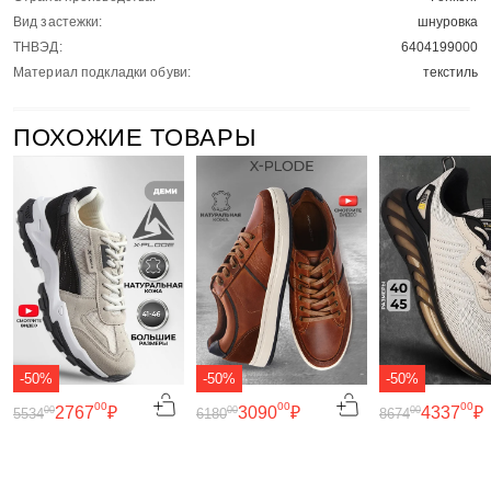
Вид застежки:
шнуровка
ТНВЭД:
6404199000
Материал подкладки обуви:
текстиль
ПОХОЖИЕ ТОВАРЫ
-50%
-50%
-50%
00
00
00
2767
₽
3090
₽
4337
₽
00
00
00
5534
6180
8674