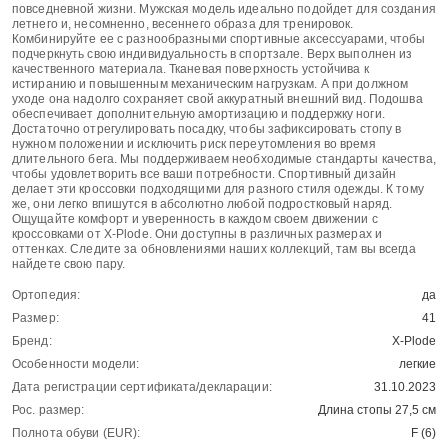
повседневной жизни. Мужская модель идеально подойдет для создания
летнего и, несомненно, весеннего образа для тренировок.
Комбинируйте ее с разнообразными спортивные аксессуарами, чтобы
подчеркнуть свою индивидуальность в спортзале. Верх выполнен из
качественного материала. Тканевая поверхность устойчива к
истиранию и повышенным механическим нагрузкам. А при должном
уходе она надолго сохраняет свой аккуратный внешний вид. Подошва
обеспечивает дополнительную амортизацию и поддержку ноги.
Достаточно отрегулировать посадку, чтобы зафиксировать стопу в
нужном положении и исключить риск переутомления во время
длительного бега. Мы поддерживаем необходимые стандарты качества,
чтобы удовлетворить все ваши потребности. Спортивный дизайн
делает эти кроссовки подходящими для разного стиля одежды. К тому
же, они легко впишутся в абсолютно любой подростковый наряд.
Ощущайте комфорт и уверенность в каждом своем движении с
кроссовками от X-Plode. Они доступны в различных размерах и
оттенках. Следите за обновлениями наших коллекций, там вы всегда
найдете свою пару.
Ортопедия:
да
Размер:
41
Бренд:
X-Plode
Особенности модели:
легкие
Дата регистрации сертификата/декларации:
31.10.2023
Рос. размер:
Длина стопы 27,5 см
Полнота обуви (EUR):
F (6)