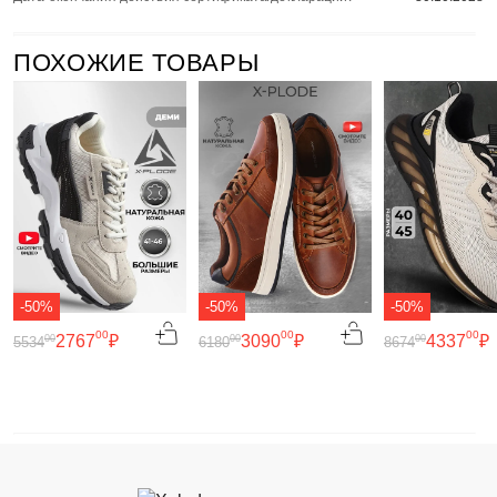
ПОХОЖИЕ ТОВАРЫ
-50%
-50%
-50%
00
00
00
2767
₽
3090
₽
4337
₽
00
00
00
5534
6180
8674