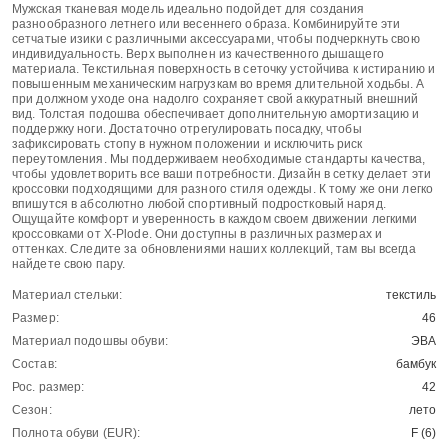
Мужская тканевая модель идеально подойдет для создания
разнообразного летнего или весеннего образа. Комбинируйте эти
сетчатые изики с различными аксессуарами, чтобы подчеркнуть свою
индивидуальность. Верх выполнен из качественного дышащего
материала. Текстильная поверхность в сеточку устойчива к истиранию и
повышенным механическим нагрузкам во время длительной ходьбы. А
при должном уходе она надолго сохраняет свой аккуратный внешний
вид. Толстая подошва обеспечивает дополнительную амортизацию и
поддержку ноги. Достаточно отрегулировать посадку, чтобы
зафиксировать стопу в нужном положении и исключить риск
переутомления. Мы поддерживаем необходимые стандарты качества,
чтобы удовлетворить все ваши потребности. Дизайн в сетку делает эти
кроссовки подходящими для разного стиля одежды. К тому же они легко
впишутся в абсолютно любой спортивный подростковый наряд.
Ощущайте комфорт и уверенность в каждом своем движении легкими
кроссовками от X-Plode. Они доступны в различных размерах и
оттенках. Следите за обновлениями наших коллекций, там вы всегда
найдете свою пару.
Материал стельки:
текстиль
Размер:
46
Материал подошвы обуви:
ЭВА
Состав:
бамбук
Рос. размер:
42
Сезон:
лето
Полнота обуви (EUR):
F (6)