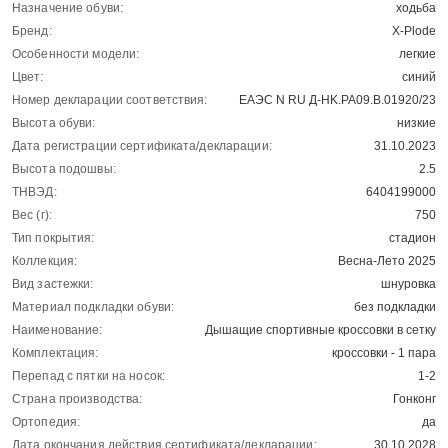
Назначение обуви:
ходьба
Бренд:
X-Plode
Особенности модели:
легкие
Цвет:
синий
Номер декларации соответствия:
ЕАЭС N RU Д-HK.РА09.В.01920/23
Высота обуви:
низкие
Дата регистрации сертификата/декларации:
31.10.2023
Высота подошвы:
2.5
ТНВЭД:
6404199000
Вес (г):
750
Тип покрытия:
стадион
Коллекция:
Весна-Лето 2025
Вид застежки:
шнуровка
Материал подкладки обуви:
без подкладки
Наименование:
Дышащие спортивные кроссовки в сетку
Комплектация:
кроссовки - 1 пара
Перепад с пятки на носок:
1-2
Страна производства:
Гонконг
Ортопедия:
да
Дата окончания действия сертификата/декларации:
30.10.2028