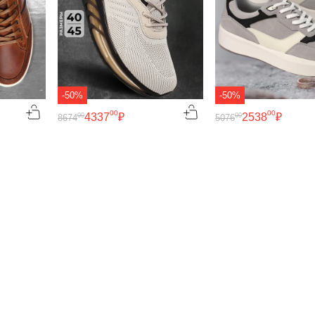
-50%
-50%
00
00
4337
₽
2538
₽
00
00
8674
5076