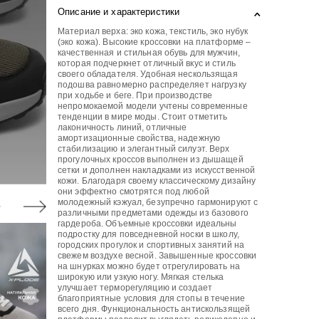
Описание и характеристики
Материал верха: эко кожа, текстиль, эко нубук
(эко кожа). Высокие кроссовки на платформе –
качественная и стильная обувь для мужчин,
которая подчеркнет отличный вкус и стиль
своего обладателя. Удобная нескользящая
подошва равномерно распределяет нагрузку
при ходьбе и беге. При производстве
непромокаемой модели учтены современные
тенденции в мире моды. Стоит отметить
лаконичность линий, отличные
амортизационные свойства, надежную
стабилизацию и элегантный силуэт. Верх
прогулочных кроссов выполнен из дышащей
сетки и дополнен накладками из искусственной
кожи. Благодаря своему классическому дизайну
они эффектно смотрятся под любой
молодежный кэжуал, безупречно гармонируют с
различными предметами одежды из базового
гардероба. Объемные кроссовки идеальны
подростку для повседневной носки в школу,
городских прогулок и спортивных занятий на
свежем воздухе весной. Завышенные кроссовки
на шнурках можно будет отрегулировать на
широкую или узкую ногу. Мягкая стелька
улучшает терморегуляцию и создает
благоприятные условия для стопы в течение
всего дня. Функциональность антискользящей