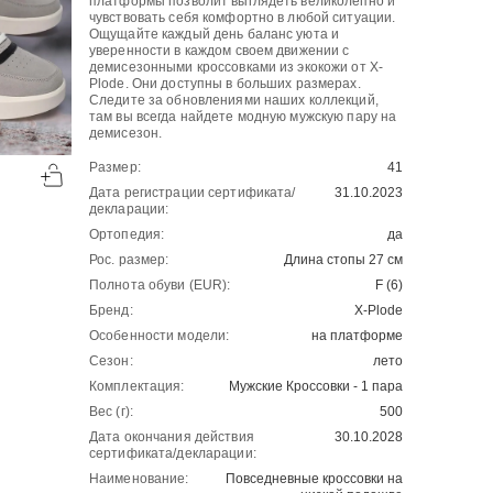
платформы позволит выглядеть великолепно и
чувствовать себя комфортно в любой ситуации.
Ощущайте каждый день баланс уюта и
уверенности в каждом своем движении с
демисезонными кроссовками из экокожи от X-
Plode. Они доступны в больших размерах.
Следите за обновлениями наших коллекций,
там вы всегда найдете модную мужскую пару на
демисезон.
-50%
-50%
Размер:
41
00
00
2904
₽
4321
₽
00
00
5808
8642
Дата регистрации сертификата/
31.10.2023
декларации:
Ортопедия:
да
Рос. размер:
Длина стопы 27 см
Полнота обуви (EUR):
F (6)
Бренд:
X-Plode
Особенности модели:
на платформе
Сезон:
лето
Комплектация:
Мужские Кроссовки - 1 пара
Вес (г):
500
Дата окончания действия
30.10.2028
сертификата/декларации:
Наименование:
Повседневные кроссовки на