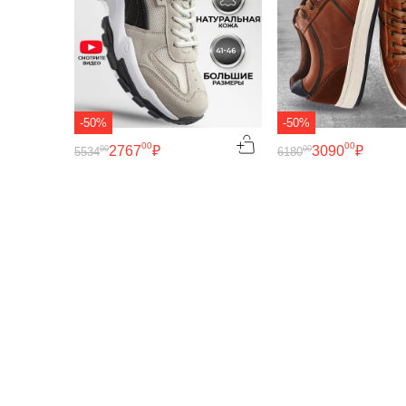
-50%
-50%
00
00
2767
₽
3090
₽
00
00
5534
6180