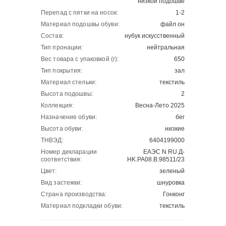
низкой подошве
Перепад с пятки на носок:
1-2
Материал подошвы обуви:
файл он
Состав:
нубук искусственный
Тип пронации:
нейтральная
Вес товара с упаковкой (г):
650
Тип покрытия:
зал
Материал стельки:
текстиль
Высота подошвы:
2
Коллекция:
Весна-Лето 2025
Назначение обуви:
бег
Высота обуви:
низкие
ТНВЭД:
6404199000
Номер декларации
ЕАЭС N RU Д-
соответствия:
HK.РА08.В.98511/23
Цвет:
зеленый
Вид застежки:
шнуровка
Страна производства:
Гонконг
Материал подкладки обуви:
текстиль