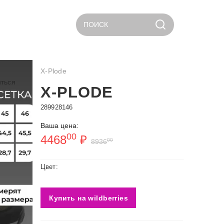
ПОИСК
X-Plode
ться
X-PLODE
289928146
Ваша цена:
00
4468
₽
00
8936
Цвет:
Купить на wildberries