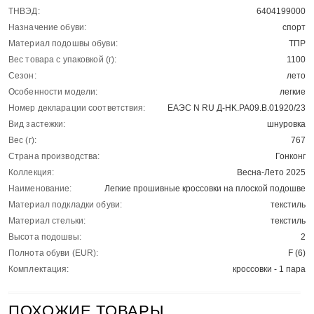
ТНВЭД:
6404199000
Назначение обуви:
спорт
Материал подошвы обуви:
ТПР
Вес товара с упаковкой (г):
1100
Сезон:
лето
Особенности модели:
легкие
Номер декларации соответствия:
ЕАЭС N RU Д-HK.РА09.В.01920/23
Вид застежки:
шнуровка
Вес (г):
767
Страна производства:
Гонконг
Коллекция:
Весна-Лето 2025
Наименование:
Легкие прошивные кроссовки на плоской подошве
Материал подкладки обуви:
текстиль
Материал стельки:
текстиль
Высота подошвы:
2
Полнота обуви (EUR):
F (6)
Комплектация:
кроссовки - 1 пара
ПОХОЖИЕ ТОВАРЫ