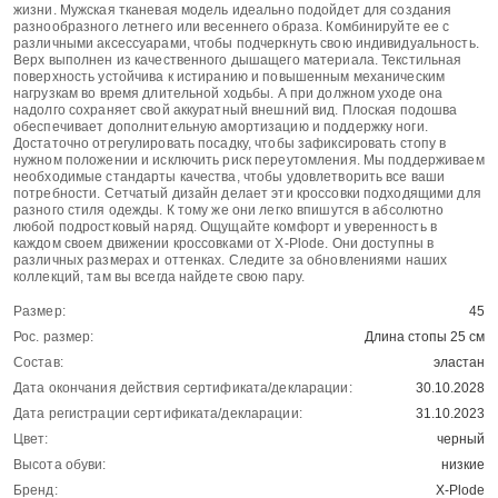
жизни. Мужская тканевая модель идеально подойдет для создания
разнообразного летнего или весеннего образа. Комбинируйте ее с
различными аксессуарами, чтобы подчеркнуть свою индивидуальность.
Верх выполнен из качественного дышащего материала. Текстильная
поверхность устойчива к истиранию и повышенным механическим
нагрузкам во время длительной ходьбы. А при должном уходе она
надолго сохраняет свой аккуратный внешний вид. Плоская подошва
обеспечивает дополнительную амортизацию и поддержку ноги.
Достаточно отрегулировать посадку, чтобы зафиксировать стопу в
нужном положении и исключить риск переутомления. Мы поддерживаем
необходимые стандарты качества, чтобы удовлетворить все ваши
потребности. Сетчатый дизайн делает эти кроссовки подходящими для
разного стиля одежды. К тому же они легко впишутся в абсолютно
любой подростковый наряд. Ощущайте комфорт и уверенность в
каждом своем движении кроссовками от X-Plode. Они доступны в
различных размерах и оттенках. Следите за обновлениями наших
коллекций, там вы всегда найдете свою пару.
Размер:
45
Рос. размер:
Длина стопы 25 см
Состав:
эластан
Дата окончания действия сертификата/декларации:
30.10.2028
Дата регистрации сертификата/декларации:
31.10.2023
Цвет:
черный
Высота обуви:
низкие
Бренд:
X-Plode