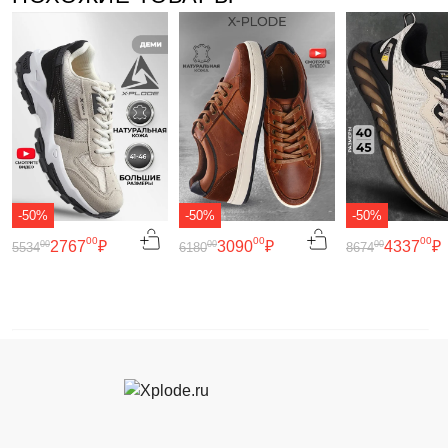
-50%
-50%
-50%
00
00
00
2767
₽
3090
₽
4337
₽
00
00
00
5534
6180
8674