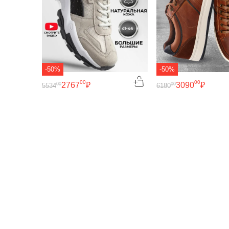
-50%
-50%
00
00
2767
₽
3090
₽
00
00
5534
6180