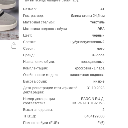
там вы всегда найдете свою пару.
Размер:
41
Рос. размер:
Длина стопы 24,5 см
Материал стельки:
текстиль
Материал подошвы обуви:
ЭВА
Цвет:
черный
-50%
-50%
Состав:
нубук искусственный
00
00
2904
₽
4321
₽
00
00
5808
8642
Сезон:
лето
Бренд:
X-Plode
Назначение обуви:
повседневные
Комплектация:
кроссовки - 1 пара
Особенности модели:
эластичная подошва
Высота обуви:
низкие
Дата регистрации сертификата/
31.10.2023
декларации:
Номер декларации
ЕАЭС N RU Д-
соответствия:
HK.РА09.В.01920/23
Высота подошвы:
2
ТНВЭД:
6404199000
Полнота обуви (EUR):
F (6)