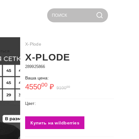
ПОИСК
X-Plode
ться
X-PLODE
289925866
Ваша цена:
00
4550
₽
00
9100
Цвет:
Купить на wildberries