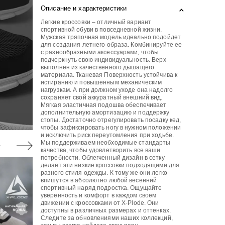
Описание и характеристики
Легкие кроссовки – отличный вариант
спортивной обуви в повседневной жизни.
Мужская тряпочная модель идеально подойдет
для создания летнего образа. Комбинируйте ее
с разнообразными аксессуарами, чтобы
подчеркнуть свою индивидуальность. Верх
выполнен из качественного дышащего
материала. Тканевая Поверхность устойчива к
истиранию и повышенным механическим
нагрузкам. А при должном уходе она надолго
сохраняет свой аккуратный внешний вид.
Мягкая эластичная подошва обеспечивает
дополнительную амортизацию и поддержку
стопы. Достаточно отрегулировать посадку кед,
чтобы зафиксировать ногу в нужном положении
и исключить риск переутомления при ходьбе.
Мы поддерживаем необходимые стандарты
качества, чтобы удовлетворить все ваши
потребности. Облегченный дизайн в сетку
делает эти низкие кроссовки подходящими для
разного стиля одежды. К тому же они легко
впишутся в абсолютно любой весенний
спортивный наряд подростка. Ощущайте
уверенность и комфорт в каждом своем
движении с кроссовками от X-Plode. Они
доступны в различных размерах и оттенках.
Следите за обновлениями наших коллекций,