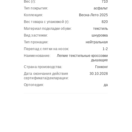
Вес (г):
710
Тип покрытия:
асфальт
Коллекция:
Весна-Лето 2025
Вес товара с упаковкой (г):
820
Материал подкладки обуви:
текстиль
Вид застежки:
шнуровка
Тип пронации:
нейтральная
Перепад с пятки на носок:
1-2
Наименование:
Легкие текстильные кроссовки
дышащие
Страна производства:
Гонконг
Дата окончания действия
30.10.2028
сертификата/декларации:
Ортопедия:
да