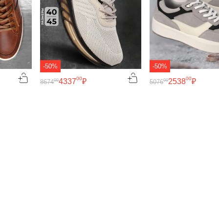
-50%
-50%
00
00
4337
₽
2538
₽
00
00
8674
5076