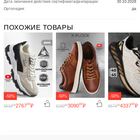
Дата окончания действия сертификата/декларации:
30.10.2028
Ортопедия:
да
ПОХОЖИЕ ТОВАРЫ
-50%
-50%
-50%
00
00
00
2767
₽
3090
₽
4337
₽
00
00
00
5534
6180
8674