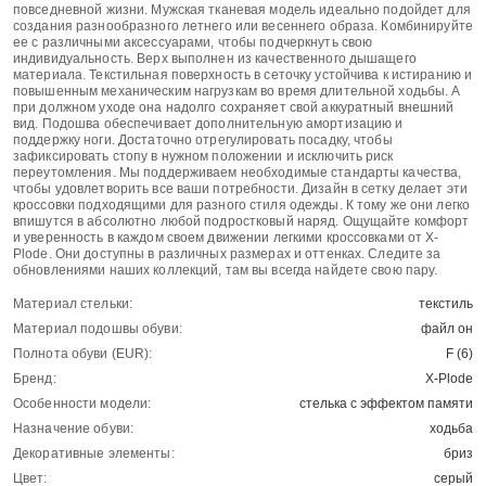
повседневной жизни. Мужская тканевая модель идеально подойдет для
создания разнообразного летнего или весеннего образа. Комбинируйте
ее с различными аксессуарами, чтобы подчеркнуть свою
индивидуальность. Верх выполнен из качественного дышащего
материала. Текстильная поверхность в сеточку устойчива к истиранию и
повышенным механическим нагрузкам во время длительной ходьбы. А
при должном уходе она надолго сохраняет свой аккуратный внешний
вид. Подошва обеспечивает дополнительную амортизацию и
поддержку ноги. Достаточно отрегулировать посадку, чтобы
зафиксировать стопу в нужном положении и исключить риск
переутомления. Мы поддерживаем необходимые стандарты качества,
чтобы удовлетворить все ваши потребности. Дизайн в сетку делает эти
кроссовки подходящими для разного стиля одежды. К тому же они легко
впишутся в абсолютно любой подростковый наряд. Ощущайте комфорт
и уверенность в каждом своем движении легкими кроссовками от X-
Plode. Они доступны в различных размерах и оттенках. Следите за
обновлениями наших коллекций, там вы всегда найдете свою пару.
Материал стельки:
текстиль
Материал подошвы обуви:
файл он
Полнота обуви (EUR):
F (6)
Бренд:
X-Plode
Особенности модели:
стелька с эффектом памяти
Назначение обуви:
ходьба
Декоративные элементы:
бриз
Цвет:
серый