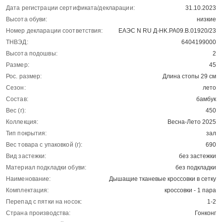
Дата регистрации сертификата/декларации:
31.10.2023
Высота обуви:
низкие
Номер декларации соответствия:
ЕАЭС N RU Д-HK.РА09.В.01920/23
ТНВЭД:
6404199000
Высота подошвы:
2
Размер:
45
Рос. размер:
Длина стопы 29 см
Сезон:
лето
Состав:
бамбук
Вес (г):
450
Коллекция:
Весна-Лето 2025
Тип покрытия:
зал
Вес товара с упаковкой (г):
690
Вид застежки:
без застежки
Материал подкладки обуви:
без подкладки
Наименование:
Дышащие тканевые кроссовки в сетку
Комплектация:
кроссовки - 1 пара
Перепад с пятки на носок:
1-2
Страна производства:
Гонконг