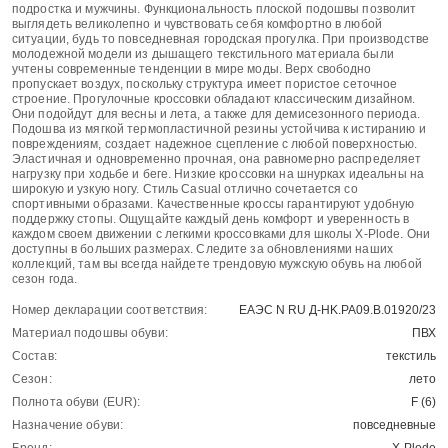
подростка и мужчины. Функциональность плоской подошвы позволит
выглядеть великолепно и чувствовать себя комфортно в любой
ситуации, будь то повседневная городская прогулка. При производстве
молодежной модели из дышащего текстильного материала были
учтены современные тенденции в мире моды. Верх свободно
пропускает воздух, поскольку структура имеет пористое сеточное
строение. Прогулочные кроссовки обладают классическим дизайном.
Они подойдут для весны и лета, а также для демисезонного периода.
Подошва из мягкой термопластичной резины устойчива к истиранию и
повреждениям, создает надежное сцепление с любой поверхностью.
Эластичная и одновременно прочная, она равномерно распределяет
нагрузку при ходьбе и беге. Низкие кроссовки на шнурках идеальны на
широкую и узкую ногу. Стиль Casual отлично сочетается со
спортивными образами. Качественные кроссы гарантируют удобную
поддержку стопы. Ощущайте каждый день комфорт и уверенность в
каждом своем движении с легкими кроссовками для школы X-Plode. Они
доступны в больших размерах. Следите за обновлениями наших
коллекций, там вы всегда найдете трендовую мужскую обувь на любой
сезон года.
Номер декларации соответствия:
ЕАЭС N RU Д-HK.РА09.В.01920/23
Материал подошвы обуви:
ПВХ
Состав:
текстиль
Сезон:
лето
Полнота обуви (EUR):
F (6)
Назначение обуви:
повседневные