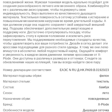
повседневной жизни. Мужская тканевая модель идеально подойдет для
создания разнообразного летнего или весеннего образа. Комбинируйте
ее с различными аксессуарами, чтобы подчеркнуть свою
индивидуальность. Верх выполнен из качественного дышащего
материала. Текстильная поверхность в сеточку устойчива к истиранию и
повышенным механическим нагрузкам во время длительной ходьбы. А
при должном уходе она надолго сохраняет свой аккуратный внешний
вид. Подошва обеспечивает дополнительную амортизацию и
поддержку ноги. Достаточно отрегулировать посадку, чтобы
зафиксировать стопу в нужном положении и исключить риск
переутомления. Мы поддерживаем необходимые стандарты качества,
чтобы удовлетворить все ваши потребности. Дизайн в сетку делает эти
кроссовки подходящими для разного стиля одежды. К тому же они легко
впишутся в абсолютно любой подростковый наряд. Ощущайте комфорт
и уверенность в каждом своем движении легкими кроссовками от X-
Plode. Они доступны в различных размерах и оттенках. Следите за
обновлениями наших коллекций, там вы всегда найдете свою пару.
Номер декларации соответствия:
ЕАЭС N RU Д-HK.РА09.В.01920/23
Материал подошвы обуви:
филон
Материал стельки:
текстиль
Состав:
бамбук
Сезон:
лето
Назначение обуви:
повседневные
Бренд:
X-Plode
Особенности модели:
Дышащая сеточка