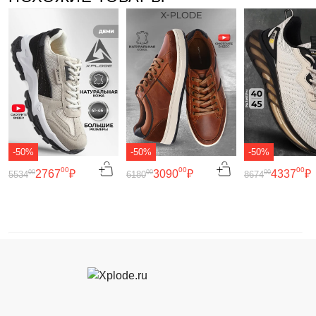
-50%
-50%
-50%
00
00
00
2767
₽
3090
₽
4337
₽
00
00
00
5534
6180
8674