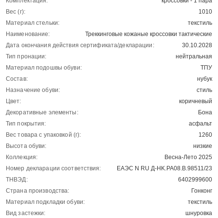
Комплектация:
кроссовки - 1 пара
Вес (г):
1010
Материал стельки:
текстиль
Наименование:
Треккинговые кожаные кроссовки тактические
Дата окончания действия сертификата/декларации:
30.10.2028
Тип пронации:
нейтральная
Материал подошвы обуви:
ТПУ
Состав:
нубук
Назначение обуви:
стиль
Цвет:
коричневый
Декоративные элементы:
Бона
Тип покрытия:
асфальт
Вес товара с упаковкой (г):
1260
Высота обуви:
низкие
Коллекция:
Весна-Лето 2025
Номер декларации соответствия:
ЕАЭС N RU Д-HK.РА08.В.98511/23
ТНВЭД:
6402999600
Страна производства:
Гонконг
Материал подкладки обуви:
текстиль
Вид застежки:
шнуровка