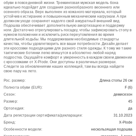
обуви в повседневной жизни. Треккинговая мужская модель бона
идеально подойдет для создания разнообразного весеннего или
осеннего образа. Верх выполнен из кожаного материала, который
устойчив к истиранию и повышенным механическим нагрузкам. А при
должном уходе сохраняет надолго свой аккуратный внешний вид.
Подошва обеспечивает дополнительную амортизацию и поддержку
ноги. Достаточно отрегулировать посадку, чтобы зафиксировать стопу в
нужном положении и исключить риск переутомления во время
длительной ходьбы. Мы поддерживаем необходимые стандарты
качества, чтобы удовлетворить все ваши потребности. Дизайн делает
эти кроссовки подходящими для разного стиля одежды. К тому же такие
тактические ботинки легко впишутся в абсолютно любой наряд
подростка. Ощущайте комфорт и уверенность в каждом своем движении
с кроссовками от X-Plode. Они доступны в различных размерах.
Следите за обновлениями наших коллекций, там вы всегда найдете
свою пару на лето.
Рос. размер:
Длина стопы 26 см
Полнота обуви (EUR):
F (6)
Сезон:
демисезон
Размер:
45
Ортопедия:
да
Дата регистрации сертификата/декларации:
31.10.2023
Бренд:
X-Plode
Особенности модели:
нескользящая подошва