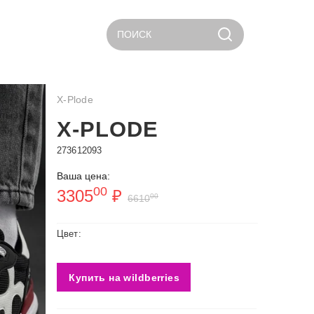
ПОИСК
X-Plode
ться
X-PLODE
273612093
Ваша цена:
00
3305
₽
00
6610
Цвет:
Купить на wildberries