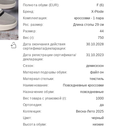
Полнота обуви (EUR):
F (6)
Бренд:
X-Plode
Комплектация:
кроссовки - 1 пара
Рос. размер:
Длина стопы 29 см
Размер:
44
Вес (г):
750
-50%
-50%
Дата окончания действия
30.10.2028
00
00
2904
₽
4321
₽
00
00
5808
8642
сертификата/декларации:
Дата регистрации сертификата/
31.10.2023
декларации:
Сезон:
демисезон
Материал подошвы обуви:
файл он
Материал стельки:
текстиль
Наименование:
Повседневные кроссовки
Назначение обуви:
повседневные
Вес товара с упаковкой (г):
1000
Ортопедия:
да
Коллекция:
Весна-Лето 2025
Цвет:
черный
Высота обуви:
низкие