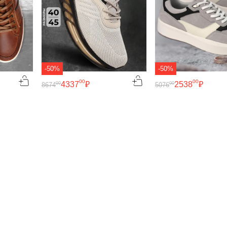
-50%
-50%
00
00
4337
₽
2538
₽
00
00
8674
5076