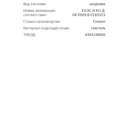
Вид застежки:
шнуровка
Номер декларации
ЕАЭС N RU Д-
соответствия:
HK.РА09.В.01920/23
Страна производства:
Гонконг
Материал подкладки обуви:
текстиль
ТНВЭД:
6404199000