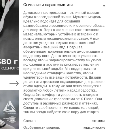
Описание и характеристики
Демисезонные кроссовки – отличный вариант
обуви в повседневной жизни. Мужская модель
идеально подойдет для создания
разнообразного весеннего или осеннего образа
для спорта. Верх выполнен из качественного
материала, который устойчив к истиранию и
повышенным механическим нагрузкам. А при
должном уходе он надолго сохраняет свой
аккуратный внешний вид. Подошва
обеспечивает дополнительную амортизацию и
поддержку ноги. Достаточно отрегулировать
посадку, чтобы зафиксировать стопу в нужном
положении и исключить риск переутомления
при длительной ходьбе. Мы поддерживаем
необходимые стандарты качества, чтобы
удовлетворить все ваши потребности. Дизайн
делает эти кроссовки подходящими для разного
стиля одежды. К тому же они легко впишутся в
абсолютно любой летний наряд подростка.
Ощущайте комфорт и уверенность в каждом
своем движении с кроссовками от X-Plode. Они
доступны в различных размерах и оттенках.
Следите за обновлениями наших коллекций,
там вы всегда найдете свою пару для спорта.
Состав:
экокожа
Особенности модели:
классические