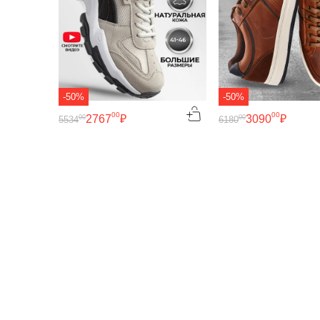
-50%
-50%
00
00
2767
₽
3090
₽
00
00
5534
6180