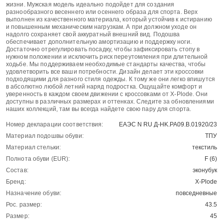
жизни. Мужская модель идеально подойдет для создания
разнообразного весеннего или осеннего образа для спорта. Верх
выполнен из качественного материала, который устойчив к истиранию
и повышенным механическим нагрузкам. А при должном уходе он
надолго сохраняет свой аккуратный внешний вид. Подошва
обеспечивает дополнительную амортизацию и поддержку ноги.
Достаточно отрегулировать посадку, чтобы зафиксировать стопу в
нужном положении и исключить риск переутомления при длительной
ходьбе. Мы поддерживаем необходимые стандарты качества, чтобы
удовлетворить все ваши потребности. Дизайн делает эти кроссовки
подходящими для разного стиля одежды. К тому же они легко впишутся
в абсолютно любой летний наряд подростка. Ощущайте комфорт и
уверенность в каждом своем движении с кроссовками от X-Plode. Они
доступны в различных размерах и оттенках. Следите за обновлениями
наших коллекций, там вы всегда найдете свою пару для спорта.
Номер декларации соответствия:
ЕАЭС N RU Д-HK.РА09.В.01920/23
Материал подошвы обуви:
ТПУ
Материал стельки:
текстиль
Полнота обуви (EUR):
F (6)
Состав:
эконубук
Бренд:
X-Plode
Назначение обуви:
повседневные
Рос. размер:
43.5
Размер:
45