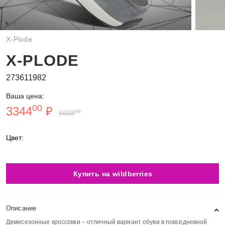
X-Plode
X-PLODE
273611982
Ваша цена:
00
3344
₽
00
6688
Цвет:
Купить на wildberries
Описание
Демисезонные кроссовки – отличный вариант обуви в повседневной