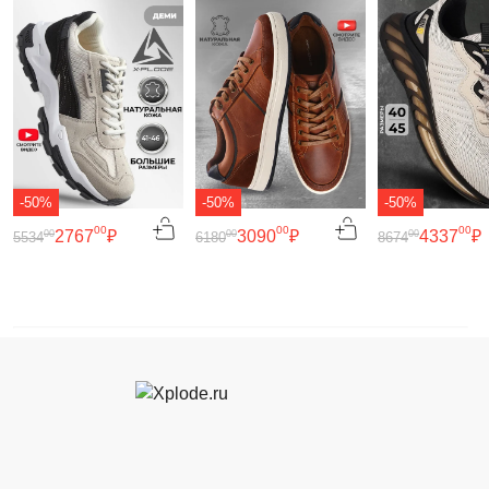
-50%
-50%
-50%
00
00
00
2767
₽
3090
₽
4337
₽
00
00
00
5534
6180
8674