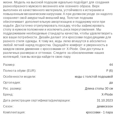
жизни. Модель на высокой подошве идеально подойдет для создания
разнообразного мужского весеннего или осеннего образа. Верх
выполнен из качественного материала, устойчивого к истиранию и
повышенным механическим нагрузкам. А при должном уходе он надолго
сохраняет свой аккуратный внешний вид. Толстая подошва
обеспечивает дополнительную амортизацию и поддержку ноги при
ходьбе. Достаточно отрегулировать посадку, чтобы зафиксировать
стопу в нужном положении и исключить риск переутомления. Мы
поддерживаем необходимые стандарты качества, чтобы удовлетворить
все ваши потребности. Дизайн делает эти кроссовки подходящими для
разного стиля одежды. К тому же, кеды легко впишутся в абсолютно
любой летний наряд подростка. Ощущайте комфорт и уверенность в
каждом своем движении с кроссовками от X-Plode. Они доступны в
различных размерах и оттенках. Следите за обновлениями наших
коллекций, там вы всегда найдете свою пару.
Размер:
44
Полнота обуви (EUR):
F (6)
Особенности модели:
кеды с толстой подошвой
Ортопедия:
да
Рос. размер:
Длина стопы 30 см
Бренд:
X-Plode
Дата регистрации сертификата/декларации:
31.10.2023
Сезон:
демисезон
Комплектация:
кроссовки - 1 пара