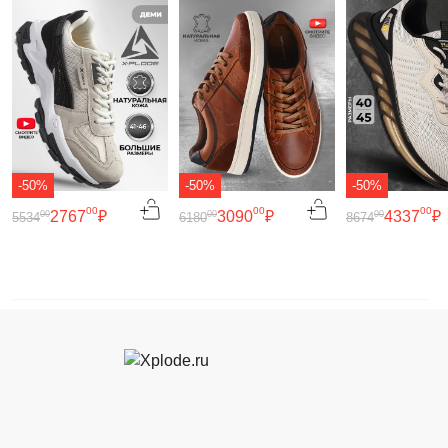
-50%
-50%
-50%
00
00
00
2767
₽
3090
₽
4337
₽
00
00
00
5534
6180
8674