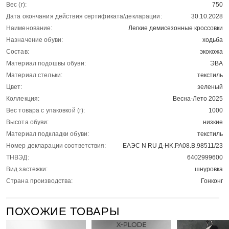
Вес (г):
750
Дата окончания действия сертификата/декларации:
30.10.2028
Наименование:
Легкие демисезонные кроссовки
Назначение обуви:
ходьба
Состав:
экокожа
Материал подошвы обуви:
ЭВА
Материал стельки:
текстиль
Цвет:
зеленый
Коллекция:
Весна-Лето 2025
Вес товара с упаковкой (г):
1000
Высота обуви:
низкие
Материал подкладки обуви:
текстиль
Номер декларации соответствия:
ЕАЭС N RU Д-HK.РА08.В.98511/23
ТНВЭД:
6402999600
Вид застежки:
шнуровка
Страна производства:
Гонконг
ПОХОЖИЕ ТОВАРЫ