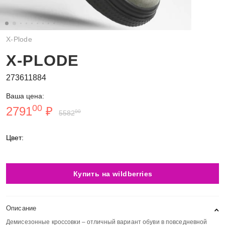
X-Plode
X-PLODE
273611884
Ваша цена:
00
2791
₽
00
5582
Цвет:
Купить на wildberries
Описание
Демисезонные кроссовки – отличный вариант обуви в повседневной