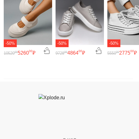
-50%
-50%
-50%
00
00
00
5260
₽
4864
₽
2775
₽
00
00
00
10520
9728
5550