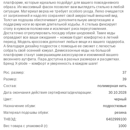
платформе, которые идеально подойдут для вашего повседневного
образа. Их массивный фасон позволит вам выглядеть стильно в любой
ситуации. Материал верха не требует особого ухода. Легко очищается
от загрязнений и надолго сохраняет свой аккуратный внешний вид.
Толстая подошва обеспечивает дополнительную амортизацию и
поддержку ноги во время длительной ходьбы. А стелька фиксирует
стопу в нужном положении и исключает риск переутомления.
Достаточно отрегулировать посадку обуви шнуровкой. Такие кеды
оправдают все ваши ожидания – ножкам будет комфортно в летний
период. Модель кроссовок дополнит любые вещи из вашего гардероба.
А благодаря дизайну подросток с помощью ее сможет с легкостью
собрать свой осенний кэжуал. Демисезонные кеды на большой
платформе станут завершающим аксессуаром и изюминкой вашего
весеннего аутфита. Пара доступна в разных размерах и расцветках.
Бренд X-plode – комфорт и уверенность в каждом шаге!
Рос. размер:
37
Размер:
39
Состав:
полимерная нить
Дата окончания действия сертификата/декларации:
30.10.2028
Цвет:
черный
Назначение обуви:
подростковые
Материал подошвы обуви:
резина
ТНВЭД:
6402999100
Вес товара с упаковкой (г):
1000