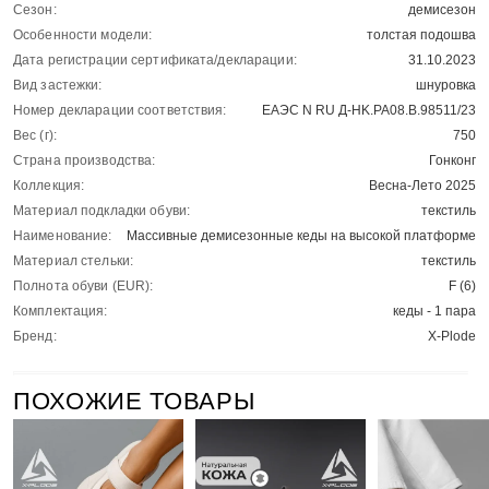
Сезон:
демисезон
Особенности модели:
толстая подошва
Дата регистрации сертификата/декларации:
31.10.2023
Вид застежки:
шнуровка
Номер декларации соответствия:
ЕАЭС N RU Д-HK.РА08.В.98511/23
Вес (г):
750
Страна производства:
Гонконг
Коллекция:
Весна-Лето 2025
Материал подкладки обуви:
текстиль
Наименование:
Массивные демисезонные кеды на высокой платформе
Материал стельки:
текстиль
Полнота обуви (EUR):
F (6)
Комплектация:
кеды - 1 пара
Бренд:
X-Plode
ПОХОЖИЕ ТОВАРЫ